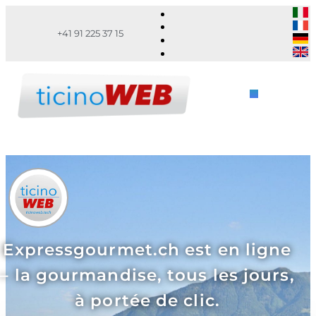
+41 91 225 37 15
Expressgourmet.ch est en ligne
– la gourmandise, tous les jours,
à portée de clic.