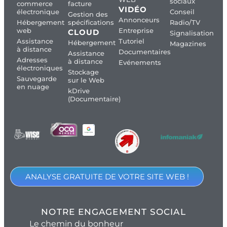
sociaux
commerce
facture
VIDÉO
électronique
Conseil
Gestion des
Annonceurs
Hébergement
spécifications
Radio/TV
web
Entreprise
CLOUD
Signalisation
Assistance
Tutoriel
Hébergement
Magazines
à distance
Documentaires
Assistance
Adresses
à distance
Evénements
électroniques
Stockage
Sauvegarde
sur le Web
en nuage
kDrive
(Documentaire)
ANALYSE GRATUITE DE VOTRE SITE WEB !
NOTRE ENGAGEMENT SOCIAL
Le chemin du bonheur