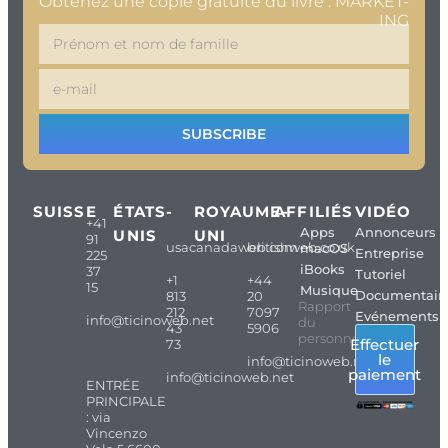
Obtenez une copie gratuite du livre : MARKET-
ING
SUBSCRIBE
SUISSE
ÉTATS-
ROYAUME-
AFFILIÉS
VIDÉO
+41
Apps
Annonceurs
UNIS
UNI
91
usacanadaweb.com
britishweb.co.uk
macOS
Entreprise
225
iBooks
37
Tutoriel
+1
+44
15
Musique
Documentair
813
20
Rapport
212
7097
Evénements
info@ticinoweb.net
du
43
5906
personnel
Effectuer
73
le
info@ticinoweb.net
paiement
info@ticinoweb.net
ENTRÉE
PRINCIPALE
: via
Vincenzo