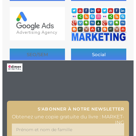
SEO/SEM
Social
S'ABONNER À NOTRE NEWSLETTER
Obtenez une copie gratuite du livre : MARKET-
ING