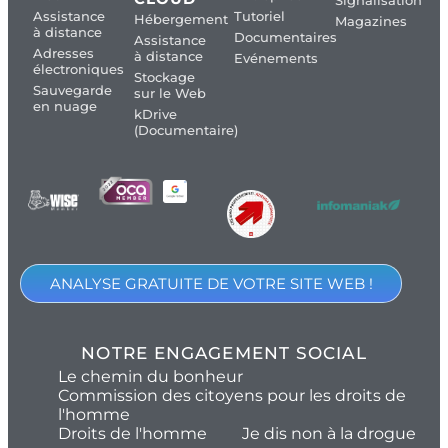
Signalisation
Assistance
Tutoriel
Hébergement
Magazines
à distance
Documentaires
Assistance
Adresses
à distance
Evénements
électroniques
Stockage
Sauvegarde
sur le Web
en nuage
kDrive
(Documentaire)
ANALYSE GRATUITE DE VOTRE SITE WEB !
NOTRE ENGAGEMENT SOCIAL
Le chemin du bonheur
Commission des citoyens pour les droits de
l'homme
Droits de l'homme
Je dis non à la drogue