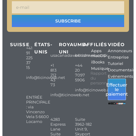
SUBSCRIBE
SUISSE
ÉTATS-
ROYAUME-
AFFILIÉS
VIDÉO
+41
Apps
Annonceurs
UNIS
UNI
91
usacanadaweb.com
britishweb.co.uk
macOS
Entreprise
225
iBooks
37
Tutoriel
+1
+44
15
Musique
Documentair
813
20
Rapport
212
7097
Evénements
info@ticinoweb.net
du
43
5906
personnel
Effectuer
73
le
info@ticinoweb.net
paiement
info@ticinoweb.net
ENTRÉE
PRINCIPALE
: via
Vincenzo
Vela 5 6600
4283
Suite
Locarno
Express
3962-182
Lane
Unit 9,
Suite
Skyport