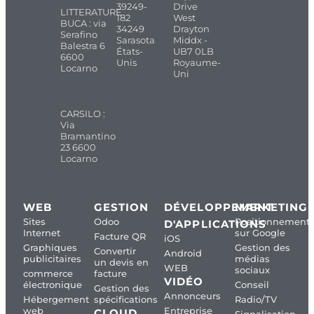
39249-
Drive
LITTERATURE
182
West
BUCA : via
34249
Drayton
Serafino
Sarasota
Middx -
Balestra 6
États-
UB7 0LB
6600
Unis
Royaume-
Locarno
Uni
CARSILO :
Via
Bramantino
23 6600
Locarno
WEB
GESTION
DÉVELOPPEMENT
MARKETING
Sites
Odoo
Positionnement
D'APPLICATIONS
Internet
sur Google
Facture QR
iOS
Graphiques
Gestion des
Convertir
Android
publicitaires
médias
un devis en
WEB
sociaux
commerce
facture
VIDÉO
électronique
Conseil
Gestion des
Annonceurs
Hébergement
spécifications
Radio/TV
web
Entreprise
CLOUD