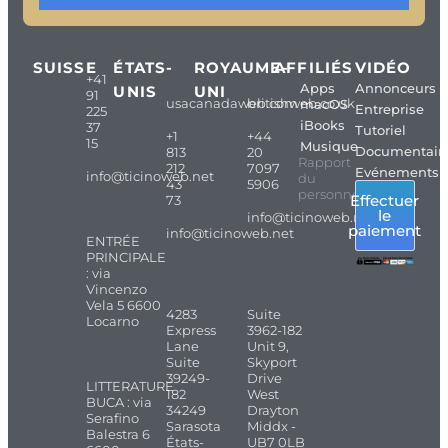
SUISSE
ÉTATS-
ROYAUME-
AFFILIÉS
VIDÉO
+41
Apps
Annonceurs
UNIS
UNI
91
usacanadaweb.com
britishweb.co.uk
macOS
Entreprise
225
iBooks
37
Tutoriel
+1
+44
15
Musique
Documentair
813
20
Rapport
212
7097
Evénements
info@ticinoweb.net
du
43
5906
personnel
Effectuer
73
le
info@ticinoweb.net
paiement
info@ticinoweb.net
ENTRÉE
PRINCIPALE
: via
Vincenzo
Vela 5 6600
4283
Suite
Locarno
Express
3962-182
Lane
Unit 9,
Suite
Skyport
39249-
Drive
LITTERATURE
182
West
BUCA : via
34249
Drayton
Serafino
Sarasota
Middx -
Balestra 6
États-
UB7 0LB