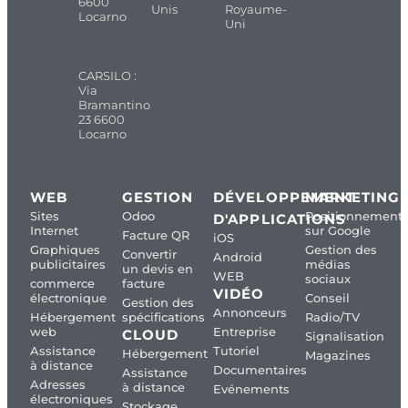
6600
Unis
Royaume-
Locarno
Uni
CARSILO :
Via
Bramantino
23 6600
Locarno
WEB
GESTION
DÉVELOPPEMENT
MARKETING
Sites
Odoo
Positionnement
D'APPLICATIONS
Internet
sur Google
Facture QR
iOS
Graphiques
Gestion des
Convertir
Android
publicitaires
médias
un devis en
WEB
sociaux
commerce
facture
VIDÉO
électronique
Conseil
Gestion des
Annonceurs
Hébergement
spécifications
Radio/TV
web
Entreprise
CLOUD
Signalisation
Assistance
Tutoriel
Hébergement
Magazines
à distance
Documentaires
Assistance
Adresses
à distance
Evénements
électroniques
Stockage