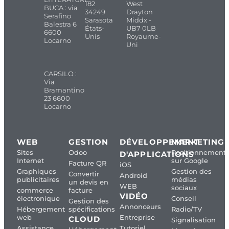
182
West
BUCA : via
34249
Drayton
Serafino
Sarasota
Middx -
Balestra 6
États-
UB7 0LB
6600
Unis
Royaume-
Locarno
Uni
CARSILO :
Via
Bramantino
23 6600
Locarno
WEB
GESTION
DÉVELOPPEMENT
MARKETING
Sites
Odoo
Positionnement
D'APPLICATIONS
Internet
sur Google
Facture QR
iOS
Graphiques
Gestion des
Convertir
Android
publicitaires
médias
un devis en
WEB
sociaux
commerce
facture
VIDÉO
électronique
Conseil
Gestion des
Annonceurs
Hébergement
spécifications
Radio/TV
web
Entreprise
CLOUD
Signalisation
Assistance
Tutoriel