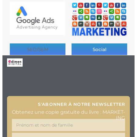
SEO/SEM
Social
S'ABONNER À NOTRE NEWSLETTER
Obtenez une copie gratuite du livre : MARKET-
ING