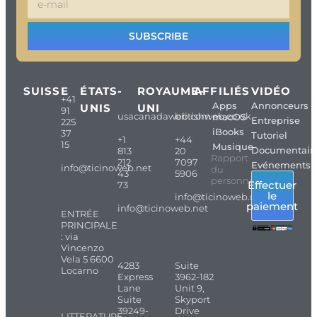
SUBSCRIBE
SUISSE
ÉTATS-
ROYAUME-
AFFILIÉS
VIDÉO
+41
Apps
Annonceurs
UNIS
UNI
91
usacanadaweb.com
britishweb.co.uk
macOS
Entreprise
225
iBooks
37
Tutoriel
+1
+44
15
Musique
Documentair
813
20
Rapport
212
7097
Evénements
info@ticinoweb.net
du
43
5906
personnel
Effectuer
73
le
info@ticinoweb.net
paiement
info@ticinoweb.net
ENTRÉE
PRINCIPALE
: via
Vincenzo
Vela 5 6600
4283
Suite
Locarno
Express
3962-182
Lane
Unit 9,
Suite
Skyport
39249-
Drive
LITTERATURE