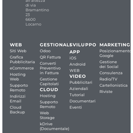
all'altezza
di via
Bramantino
23
6600
Locarno
WEB
GESTIONALI
SVILUPPO
MARKETING
Siti Web
Odoo
Posizionamento
APP
Google
Grafica
QR Fattura
iOS
Pubblicitaria
Gestione
Converti
Android
dei Social
eCommerce
Preventivo
WEB
in Fattura
Consulenza
Hosting
VIDEO
Web
Gestione
Radio/TV
Pubblicitari
Capitolati
Supporto
Cartellonistica
Aziendali
CLOUD
Remoto
Riviste
Tutorial
Hosting
Indirizzi
Email
Documentari
Supporto
Remoto
Cloud
Eventi
Backup
Web
Storage
kDrive
(Documentale)