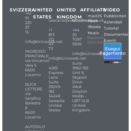
SVIZZERA
UNITED
UNITED
AFFILIATE
VIDEO
+41
macOS
Pubblicitari
STATES
KINGDOM
91
usacanadaweb.com
britishweb.co.uk
Apps
Aziendali
225
iBooks
37
Tutorial
+1
+44
15
Music
Documentari
813
20
Rapporto
212
7097
Eventi
info@ticinoweb.net
dello staff
43
5906
Esegui
73
INGRESSO
Pagamento
info@ticinoweb.net
PRINCIPALE:
info@ticinoweb.net
via Vincenzo
Suite
Vela 5
4283
3962-182
6600
Express
Unit 9,
Locarno
Lane
Skyport
Suite
Drive
BUCA
39249-
West
LETTERE:
182
Drayton
via
34249
Middx -
Serafino
Sarasota
UB7 0LB
Balestra
United
United
6
States
Kingdom
6600
Locarno
AUTOSILO: