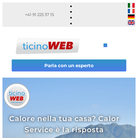
+41 91 225 37 15
Parla con un esperto
Calore nella tua casa? Calor
Service è la risposta