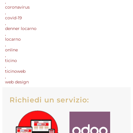
,
coronavirus
,
covid-19
,
denner locarno
,
locarno
,
online
,
ticino
,
ticinoweb
,
web design
Richiedi un servizio: