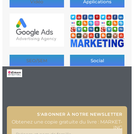
Vidéo
Applications
SEO/SEM
Social
S'ABONNER À NOTRE NEWSLETTER
Obtenez une copie gratuite du livre : MARKET-
ING