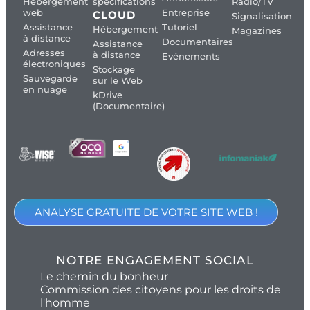
Hébergement
spécifications
Radio/TV
web
Entreprise
CLOUD
Signalisation
Assistance
Tutoriel
Hébergement
Magazines
à distance
Documentaires
Assistance
Adresses
à distance
Evénements
électroniques
Stockage
Sauvegarde
sur le Web
en nuage
kDrive
(Documentaire)
ANALYSE GRATUITE DE VOTRE SITE WEB !
NOTRE ENGAGEMENT SOCIAL
Le chemin du bonheur
Commission des citoyens pour les droits de
l'homme