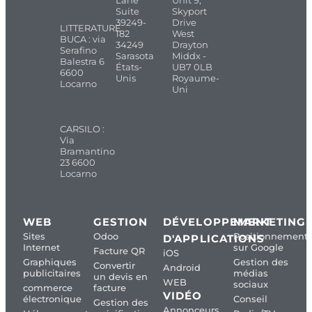
Suite
Skyport
39249-
Drive
LITTERATURE
182
West
BUCA : via
34249
Drayton
Serafino
Sarasota
Middx -
Balestra 6
États-
UB7 0LB
6600
Unis
Royaume-
Locarno
Uni
CARSILO :
Via
Bramantino
23 6600
Locarno
WEB
GESTION
DÉVELOPPEMENT
MARKETING
Sites
Odoo
Positionnement
D'APPLICATIONS
Internet
sur Google
Facture QR
iOS
Graphiques
Gestion des
Convertir
Android
publicitaires
médias
un devis en
WEB
sociaux
commerce
facture
VIDÉO
électronique
Conseil
Gestion des
Annonceurs