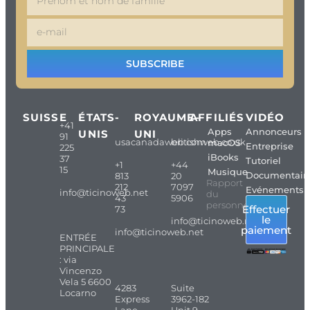
SUBSCRIBE
SUISSE
ÉTATS-
ROYAUME-
AFFILIÉS
VIDÉO
+41
Apps
Annonceurs
UNIS
UNI
91
usacanadaweb.com
britishweb.co.uk
macOS
Entreprise
225
iBooks
37
Tutoriel
+1
+44
15
Musique
Documentair
813
20
Rapport
212
7097
Evénements
info@ticinoweb.net
du
43
5906
personnel
Effectuer
73
le
info@ticinoweb.net
paiement
info@ticinoweb.net
ENTRÉE
PRINCIPALE
: via
Vincenzo
Vela 5 6600
4283
Suite
Locarno
Express
3962-182
Lane
Unit 9,