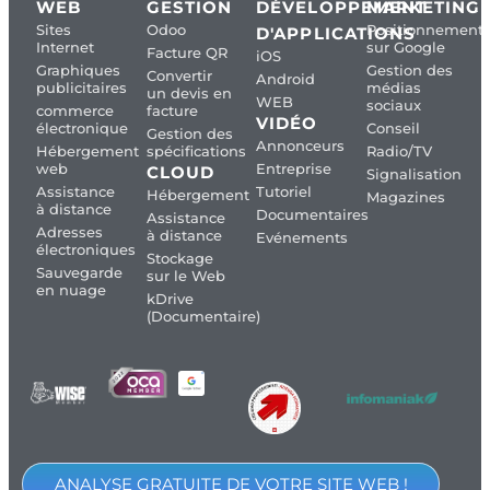
WEB
GESTION
DÉVELOPPEMENT
MARKETING
Sites
Odoo
Positionnement
D'APPLICATIONS
Internet
sur Google
Facture QR
iOS
Graphiques
Gestion des
Convertir
Android
publicitaires
médias
un devis en
WEB
sociaux
commerce
facture
VIDÉO
électronique
Conseil
Gestion des
Annonceurs
Hébergement
spécifications
Radio/TV
web
Entreprise
CLOUD
Signalisation
Assistance
Tutoriel
Hébergement
Magazines
à distance
Documentaires
Assistance
Adresses
à distance
Evénements
électroniques
Stockage
Sauvegarde
sur le Web
en nuage
kDrive
(Documentaire)
ANALYSE GRATUITE DE VOTRE SITE WEB !