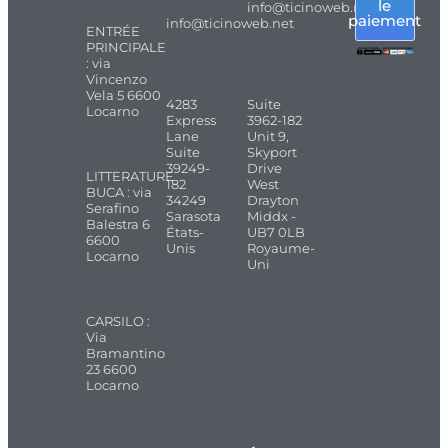
le
info@ticinoweb.net
paiement
info@ticinoweb.net
ENTRÉE
PRINCIPALE
: via
Vincenzo
Vela 5 6600
4283
Suite
Locarno
Express
3962-182
Lane
Unit 9,
Suite
Skyport
39249-
Drive
LITTERATURE
182
West
BUCA : via
34249
Drayton
Serafino
Sarasota
Middx -
Balestra 6
États-
UB7 0LB
6600
Unis
Royaume-
Locarno
Uni
CARSILO :
Via
Bramantino
23 6600
Locarno