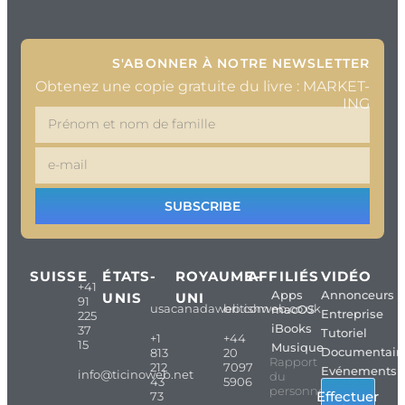
S'ABONNER À NOTRE NEWSLETTER
Obtenez une copie gratuite du livre : MARKET-
ING
SUBSCRIBE
SUISSE
ÉTATS-
ROYAUME-
AFFILIÉS
VIDÉO
+41
Apps
Annonceurs
UNIS
UNI
91
usacanadaweb.com
britishweb.co.uk
macOS
Entreprise
225
iBooks
37
Tutoriel
+1
+44
15
Musique
Documentair
813
20
Rapport
212
7097
Evénements
info@ticinoweb.net
du
43
5906
personnel
Effectuer
73