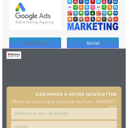
SEO/SEM
Social
S'ABONNER À NOTRE NEWSLETTER
Obtenez une copie gratuite du livre : MARKET-
ING