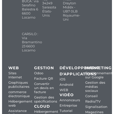
BUCA : via
34249
Drayton
Serafino
Sarasota
Middx -
Balestra 6
États-
UB7 0LB
6600
Unis
Royaume-
Locarno
Uni
CARSILO :
Via
Bramantino
23 6600
Locarno
WEB
GESTION
DÉVELOPPEMENT
MARKETING
Sites
Odoo
Positionnement
D'APPLICATIONS
Internet
sur Google
Facture QR
iOS
Graphiques
Gestion des
Convertir
Android
publicitaires
médias
un devis en
WEB
sociaux
commerce
facture
VIDÉO
électronique
Conseil
Gestion des
Annonceurs
Hébergement
spécifications
Radio/TV
web
Entreprise
CLOUD
Signalisation
Assistance
Tutoriel
Hébergement
Magazines