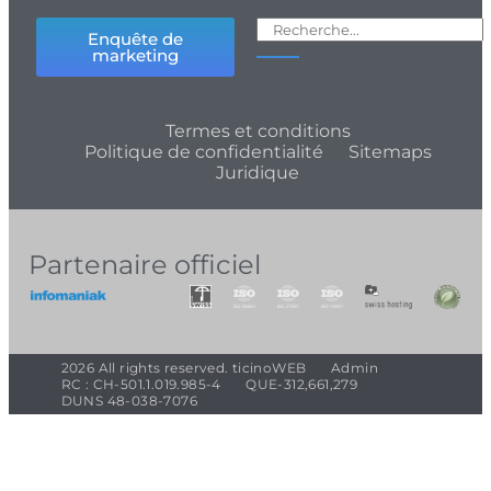
Enquête de
marketing
Termes et conditions
Politique de confidentialité
Sitemaps
Juridique
Partenaire officiel
2026 All rights reserved. ticinoWEB
Admin
RC : CH-501.1.019.985-4
QUE-312,661,279
DUNS 48-038-7076