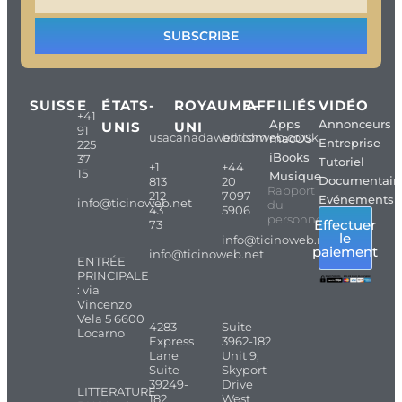
SUBSCRIBE
SUISSE
ÉTATS-
ROYAUME-
AFFILIÉS
VIDÉO
+41
Apps
Annonceurs
UNIS
UNI
91
usacanadaweb.com
britishweb.co.uk
macOS
Entreprise
225
iBooks
37
Tutoriel
+1
+44
15
Musique
Documentair
813
20
Rapport
212
7097
Evénements
info@ticinoweb.net
du
43
5906
personnel
Effectuer
73
le
info@ticinoweb.net
paiement
info@ticinoweb.net
ENTRÉE
PRINCIPALE
: via
Vincenzo
Vela 5 6600
4283
Suite
Locarno
Express
3962-182
Lane
Unit 9,
Suite
Skyport
39249-
Drive
LITTERATURE
182
West