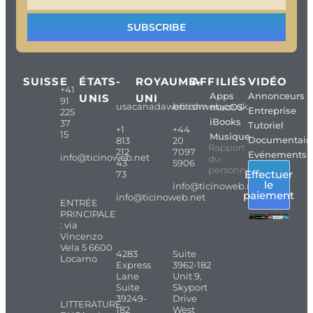
SUBSCRIBE
SUISSE
ÉTATS-
ROYAUME-
AFFILIÉS
VIDÉO
+41
Apps
Annonceurs
UNIS
UNI
91
usacanadaweb.com
britishweb.co.uk
macOS
Entreprise
225
iBooks
37
Tutoriel
+1
+44
15
Musique
Documentair
813
20
Rapport
212
7097
Evénements
info@ticinoweb.net
du
43
5906
personnel
Effectuer
73
le
info@ticinoweb.net
paiement
info@ticinoweb.net
ENTRÉE
PRINCIPALE
: via
Vincenzo
Vela 5 6600
4283
Suite
Locarno
Express
3962-182
Lane
Unit 9,
Suite
Skyport
39249-
Drive
LITTERATURE
182
West