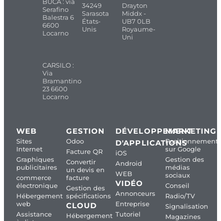
BUCA : via
34249
Drayton
Serafino
Sarasota
Middx -
Balestra 6
États-
UB7 0LB
6600
Unis
Royaume-
Locarno
Uni
CARSILO :
Via
Bramantino
23 6600
Locarno
WEB
GESTION
DÉVELOPPEMENT
MARKETING
Sites
Odoo
Positionnement
D'APPLICATIONS
Internet
sur Google
Facture QR
iOS
Graphiques
Gestion des
Convertir
Android
publicitaires
médias
un devis en
WEB
sociaux
commerce
facture
VIDÉO
électronique
Conseil
Gestion des
Annonceurs
Hébergement
spécifications
Radio/TV
web
Entreprise
CLOUD
Signalisation
Assistance
Tutoriel
Hébergement
Magazines