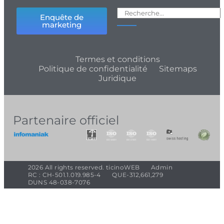
Enquête de
marketing
Termes et conditions
Politique de confidentialité
Sitemaps
Juridique
Partenaire officiel
2026 All rights reserved. ticinoWEB
Admin
RC : CH-501.1.019.985-4
QUE-312,661,279
DUNS 48-038-7076