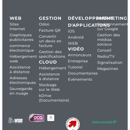
WEB
GESTION
DÉVELOPPEMENT
MARKETING
Sites
Odoo
Positionnement
D'APPLICATIONS
Internet
sur Google
Facture QR
iOS
Graphiques
Gestion des
Convertir
Android
publicitaires
médias
un devis en
WEB
sociaux
commerce
facture
VIDÉO
électronique
Conseil
Gestion des
Annonceurs
Hébergement
spécifications
Radio/TV
web
Entreprise
CLOUD
Signalisation
Assistance
Tutoriel
Hébergement
Magazines
à distance
Documentaires
Assistance
Adresses
à distance
Evénements
électroniques
Stockage
Sauvegarde
sur le Web
en nuage
kDrive
(Documentaire)