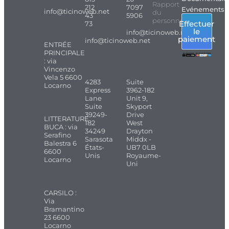
Rapport
212
7097
Evénements
info@ticinoweb.net
du
43
5906
personnel
Effectuer
73
le
info@ticinoweb.net
paiement
info@ticinoweb.net
ENTRÉE
PRINCIPALE
: via
Vincenzo
Vela 5 6600
4283
Suite
Locarno
Express
3962-182
Lane
Unit 9,
Suite
Skyport
39249-
Drive
LITTERATURE
182
West
BUCA : via
34249
Drayton
Serafino
Sarasota
Middx -
Balestra 6
États-
UB7 0LB
6600
Unis
Royaume-
Locarno
Uni
CARSILO :
Via
Bramantino
23 6600
Locarno