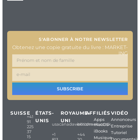
S'ABONNER À NOTRE NEWSLETTER
Obtenez une copie gratuite du livre : MARKET-
ING
SUBSCRIBE
SUISSE
ÉTATS-
ROYAUME-
AFFILIÉS
VIDÉO
+41
Apps
Annonceurs
UNIS
UNI
91
usacanadaweb.com
britishweb.co.uk
macOS
Entreprise
225
iBooks
37
Tutoriel
+1
+44
15
Musique
Documentair
813
20