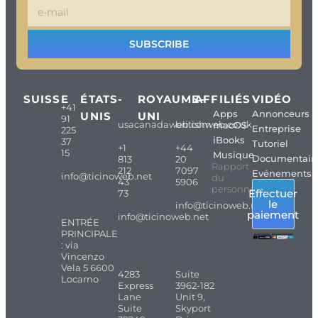
SUBSCRIBE
SUISSE
ÉTATS-
ROYAUME-
AFFILIÉS
VIDÉO
+41
Apps
Annonceurs
UNIS
UNI
91
usacanadaweb.com
britishweb.co.uk
macOS
Entreprise
225
iBooks
37
Tutoriel
+1
+44
15
Musique
Documentair
813
20
Rapport
212
7097
Evénements
info@ticinoweb.net
du
43
5906
personnel
Effectuer
73
le
info@ticinoweb.net
paiement
info@ticinoweb.net
ENTRÉE
PRINCIPALE
: via
Vincenzo
Vela 5 6600
4283
Suite
Locarno
Express
3962-182
Lane
Unit 9,
Suite
Skyport