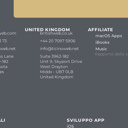
S
UNITED KINGDOM
AFFILIATE
web.com
britishweb.co.uk
macOS Apps
3 73
+44 20 7097 5906
iBooks
oweb.net
info@ticinoweb.net
Music
Rapporto dello s
ss Lane
Suite 3962-182
-182
Unit 9, Skyport Drive
sota
West Drayton
es
Middx - UB7 0LB
United Kingdom
LI
SVILUPPO APP
iOS