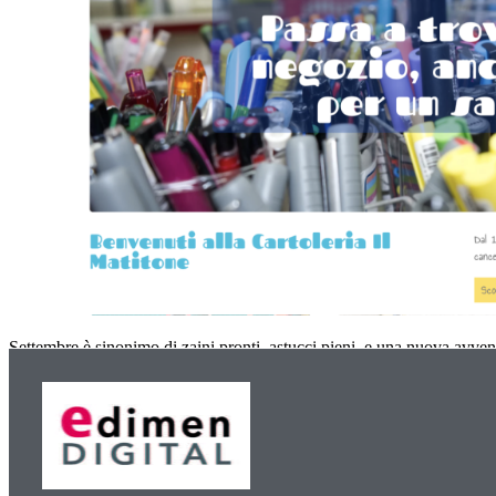
Settembre è sinonimo di zaini pronti, astucci pieni, e una nuova avvent