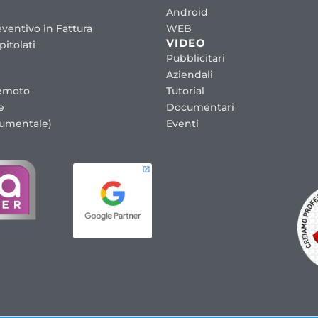
Android
ventivo in Fattura
WEB
VIDEO
itolati
Pubblicitari
Aziendali
emoto
Tutorial
e
Documentari
cumentale)
Eventi