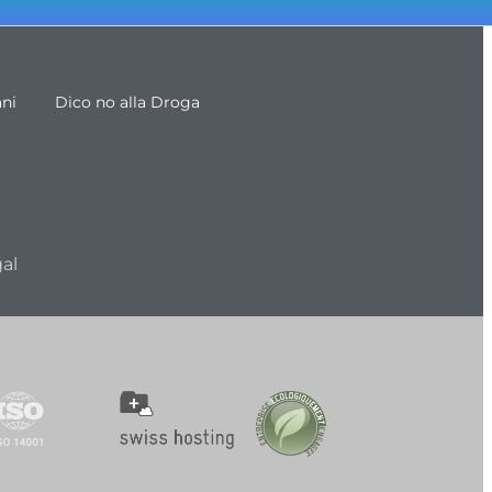
ani
Dico no alla Droga
al