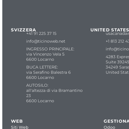
SVIZZERA
UNITED STATE
+41 91 225 37 15
usacanada
info@ticinoweb.net
+1 813 212 4
INGRESSO PRINCIPALE:
info@ticin
via Vincenzo Vela 5
4283 Expre
6600 Locarno
Suite 39249
BUCA LETTERE:
34249 Sara
via Serafino Balestra 6
United Stat
6600 Locarno
AUTOSILO:
all'altezza di via Bramantino
23
6600 Locarno
WEB
GESTIONA
Siti Web
Odoo