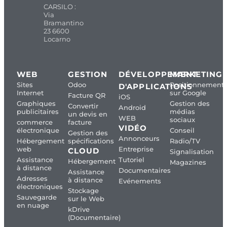
CARSILO :
Via
Bramantino
23 6600
Locarno
WEB
GESTION
DÉVELOPPEMENT
MARKETING
Sites
Odoo
Positionnement
D'APPLICATIONS
Internet
sur Google
Facture QR
iOS
Graphiques
Gestion des
Convertir
Android
publicitaires
médias
un devis en
WEB
sociaux
commerce
facture
VIDÉO
électronique
Conseil
Gestion des
Annonceurs
Hébergement
spécifications
Radio/TV
web
Entreprise
CLOUD
Signalisation
Assistance
Tutoriel
Hébergement
Magazines
à distance
Documentaires
Assistance
Adresses
à distance
Evénements
électroniques
Stockage
Sauvegarde
sur le Web
en nuage
kDrive
(Documentaire)