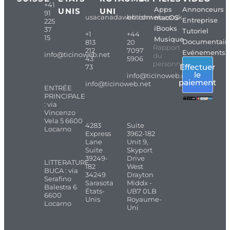
+41
Apps
Annonceurs
UNIS
UNI
91
usacanadaweb.com
britishweb.co.uk
macOS
Entreprise
225
iBooks
37
Tutoriel
+1
+44
15
Musique
Documentair
813
20
Rapport
212
7097
Evénements
info@ticinoweb.net
du
43
5906
personnel
Effectuer
73
le
info@ticinoweb.net
paiement
info@ticinoweb.net
ENTRÉE
PRINCIPALE
: via
Vincenzo
Vela 5 6600
4283
Suite
Locarno
Express
3962-182
Lane
Unit 9,
Suite
Skyport
39249-
Drive
LITTERATURE
182
West
BUCA : via
34249
Drayton
Serafino
Sarasota
Middx -
Balestra 6
États-
UB7 0LB
6600
Unis
Royaume-
Locarno
Uni