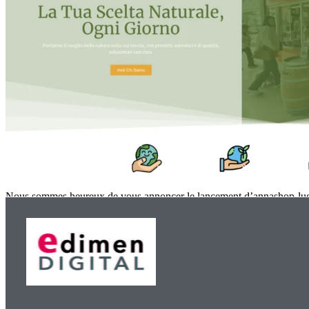
Nous sommes heureux de vous annoncer le lancement d’annashop-lugano