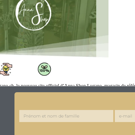
.ch, le nouveau site officiel d’Anna Shop Lugano, magasin de référen