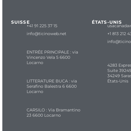
SUISSE
ÉTATS-UNIS
+41 91 225 37 15
usacanada
info@ticinoweb.net
+1 813 212 4
info@ticin
ENTRÉE PRINCIPALE : via
Vincenzo Vela 5 6600
Locarno
4283 Expre
Suite 39249
34249 Sara
LITTERATURE BUCA : via
États-Unis
Serafino Balestra 6 6600
Locarno
CARSILO : Via Bramantino
23 6600 Locarno