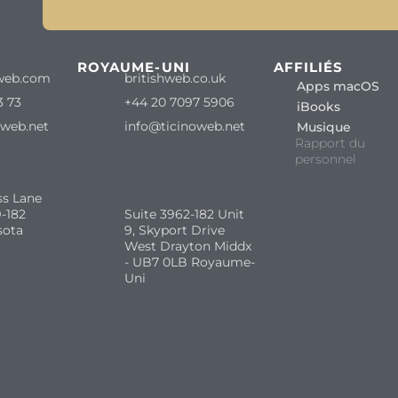
ROYAUME-UNI
AFFILIÉS
web.com
britishweb.co.uk
Apps macOS
3 73
+44 20 7097 5906
iBooks
oweb.net
info@ticinoweb.net
Musique
Rapport du
personnel
ss Lane
-182
Suite 3962-182 Unit
sota
9, Skyport Drive
West Drayton Middx
- UB7 0LB Royaume-
Uni