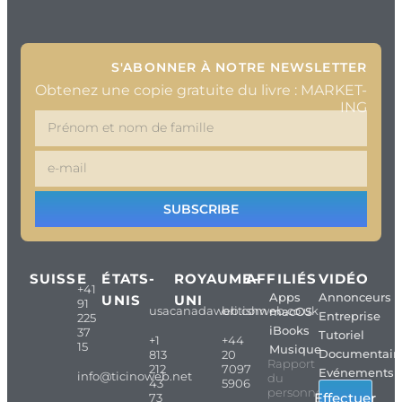
S'ABONNER À NOTRE NEWSLETTER
Obtenez une copie gratuite du livre : MARKET-
ING
SUBSCRIBE
SUISSE
ÉTATS-
ROYAUME-
AFFILIÉS
VIDÉO
+41
Apps
Annonceurs
UNIS
UNI
91
usacanadaweb.com
britishweb.co.uk
macOS
Entreprise
225
iBooks
37
Tutoriel
+1
+44
15
Musique
Documentair
813
20
Rapport
212
7097
Evénements
info@ticinoweb.net
du
43
5906
personnel
Effectuer
73