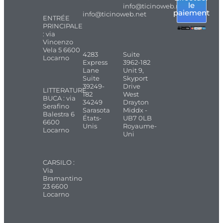
le
info@ticinoweb.net
paiement
info@ticinoweb.net
ENTRÉE
PRINCIPALE
: via
Vincenzo
Vela 5 6600
4283
Suite
Locarno
Express
3962-182
Lane
Unit 9,
Suite
Skyport
39249-
Drive
LITTERATURE
182
West
BUCA : via
34249
Drayton
Serafino
Sarasota
Middx -
Balestra 6
États-
UB7 0LB
6600
Unis
Royaume-
Locarno
Uni
CARSILO :
Via
Bramantino
23 6600
Locarno