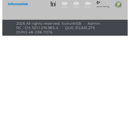
2026 All rights reserved. ticinoWEB
Admin
RC : CH-501.1.019.985-4
QUE-312,661,279
DUNS 48-038-7076