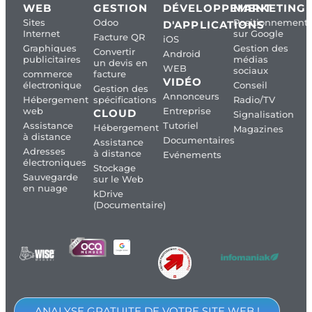
WEB
GESTION
DÉVELOPPEMENT
MARKETING
Sites
Odoo
Positionnement
D'APPLICATIONS
Internet
sur Google
Facture QR
iOS
Graphiques
Gestion des
Convertir
Android
publicitaires
médias
un devis en
WEB
sociaux
commerce
facture
VIDÉO
électronique
Conseil
Gestion des
Annonceurs
Hébergement
spécifications
Radio/TV
web
Entreprise
CLOUD
Signalisation
Assistance
Tutoriel
Hébergement
Magazines
à distance
Documentaires
Assistance
Adresses
à distance
Evénements
électroniques
Stockage
Sauvegarde
sur le Web
en nuage
kDrive
(Documentaire)
ANALYSE GRATUITE DE VOTRE SITE WEB !