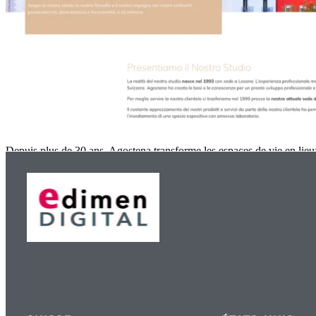
Depuis plus de 30 ans, Agostena transforme les espaces de vie en lie