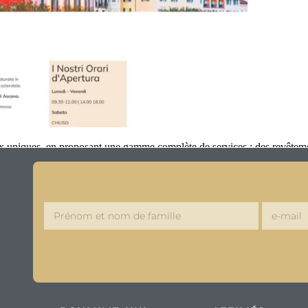
ux uniques, en proposant une gamme complète de services : des revêtem