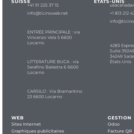
SUISSE
ÉTATS-UNIS
+41 91 225 37 15
usacanada
info@ticinoweb.net
+1 813 212 4
info@ticin
ENTRÉE PRINCIPALE : via
Vincenzo Vela 5 6600
Locarno
4283 Expre
Suite 39249
34249 Sara
LITTERATURE BUCA : via
États-Unis
Serafino Balestra 6 6600
Locarno
CARSILO : Via Bramantino
23 6600 Locarno
WEB
GESTION
Sites Internet
Odoo
Graphiques publicitaires
Facture QR