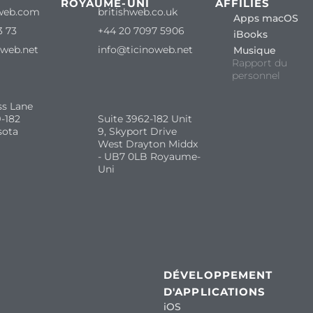
ROYAUME-UNI
AFFILIÉS
web.com
britishweb.co.uk
Apps macOS
3 73
+44 20 7097 5906
iBooks
oweb.net
info@ticinoweb.net
Musique
Rapport du
personnel
ss Lane
-182
Suite 3962-182 Unit
sota
9, Skyport Drive
West Drayton Middx
- UB7 0LB Royaume-
Uni
DÉVELOPPEMENT
D'APPLICATIONS
iOS