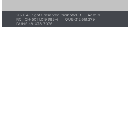
2026 All rights reserved. ticinoWEB
Admin
RC : CH-501.1.019.985-4
QUE-312,661,279
DUNS 48-038-7076