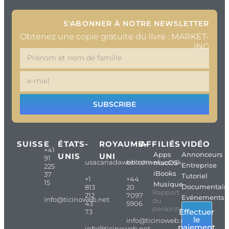
S'ABONNER À NOTRE NEWSLETTER
Obtenez une copie gratuite du livre : MARKET-
ING
SUBSCRIBE
SUISSE
ÉTATS-
ROYAUME-
AFFILIÉS
VIDÉO
+41
Apps
Annonceurs
UNIS
UNI
91
usacanadaweb.com
britishweb.co.uk
macOS
Entreprise
225
iBooks
37
Tutoriel
+1
+44
15
Musique
Documentair
813
20
Rapport
212
7097
Evénements
info@ticinoweb.net
du
43
5906
personnel
Effectuer
73
le
info@ticinoweb.net
paiement
info@ticinoweb.net