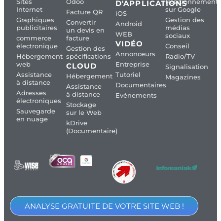
Sites
Odoo
Positionnement
D'APPLICATIONS
Internet
sur Google
Facture QR
iOS
Graphiques
Gestion des
Convertir
Android
publicitaires
médias
un devis en
WEB
sociaux
commerce
facture
VIDÉO
électronique
Conseil
Gestion des
Annonceurs
Hébergement
spécifications
Radio/TV
web
Entreprise
CLOUD
Signalisation
Assistance
Tutoriel
Hébergement
Magazines
à distance
Documentaires
Assistance
Adresses
à distance
Evénements
électroniques
Stockage
Sauvegarde
sur le Web
en nuage
kDrive
(Documentaire)
ANALYSE GRATUITE DE VOTRE SITE WEB !