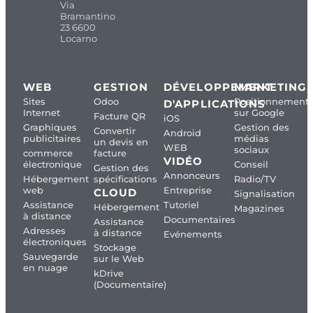
Via
Bramantino
23 6600
Locarno
WEB
GESTION
DÉVELOPPEMENT
MARKETING
Sites
Odoo
Positionnement
D'APPLICATIONS
Internet
sur Google
Facture QR
iOS
Graphiques
Gestion des
Convertir
Android
publicitaires
médias
un devis en
WEB
sociaux
commerce
facture
VIDÉO
électronique
Conseil
Gestion des
Annonceurs
Hébergement
spécifications
Radio/TV
web
Entreprise
CLOUD
Signalisation
Assistance
Tutoriel
Hébergement
Magazines
à distance
Documentaires
Assistance
Adresses
à distance
Evénements
électroniques
Stockage
Sauvegarde
sur le Web
en nuage
kDrive
(Documentaire)