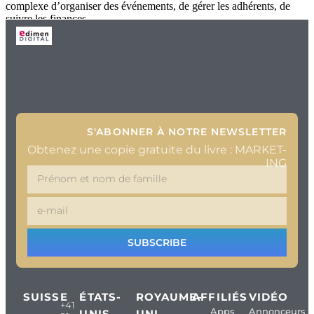
complexe d’organiser des événements, de gérer les adhérents, de
suivre les finances
S'ABONNER À NOTRE NEWSLETTER
Obtenez une copie gratuite du livre : MARKET-
ING
SUBSCRIBE
SUISSE
ÉTATS-
ROYAUME-
AFFILIÉS
VIDÉO
+41
Apps
Annonceurs
UNIS
UNI