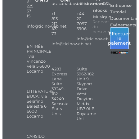
91
usacanadaweb.com
britishweb.co.uk
macOS
Entreprise
225
iBooks
37
Tutoriel
+1
+44
15
Musique
Documentair
813
20
Rapport
212
7097
Evénements
info@ticinoweb.net
du
43
5906
personnel
Effectuer
73
le
info@ticinoweb.net
paiement
info@ticinoweb.net
ENTRÉE
PRINCIPALE
: via
Vincenzo
Vela 5 6600
4283
Suite
Locarno
Express
3962-182
Lane
Unit 9,
Suite
Skyport
39249-
Drive
LITTERATURE
182
West
BUCA : via
34249
Drayton
Serafino
Sarasota
Middx -
Balestra 6
États-
UB7 0LB
6600
Unis
Royaume-
Locarno
Uni
CARSILO :