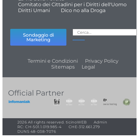
Comitato dei Cittadini per i Diritti dell'Uomo
Diritti Umani
Dico no alla Droga
Sondaggio di
Marketing
Termini e Condizioni
Privacy Policy
Sitemaps
Legal
Official Partner
2026 All rights reserved. ticinoWEB
Admin
RC: CH-501.1.019.985-4
CHE-312.661.279
DUNS 48-038-7076