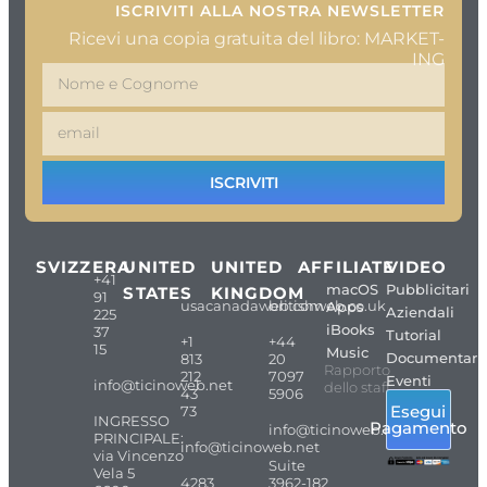
ISCRIVITI ALLA NOSTRA NEWSLETTER
Ricevi una copia gratuita del libro: MARKET-
ING
ISCRIVITI
SVIZZERA
UNITED
UNITED
AFFILIATE
VIDEO
+41
macOS
Pubblicitari
STATES
KINGDOM
91
usacanadaweb.com
britishweb.co.uk
Apps
Aziendali
225
iBooks
37
Tutorial
+1
+44
15
Music
Documentari
813
20
Rapporto
212
7097
Eventi
info@ticinoweb.net
dello staff
43
5906
Esegui
73
INGRESSO
Pagamento
info@ticinoweb.net
PRINCIPALE:
info@ticinoweb.net
via Vincenzo
Suite
Vela 5
4283
3962-182