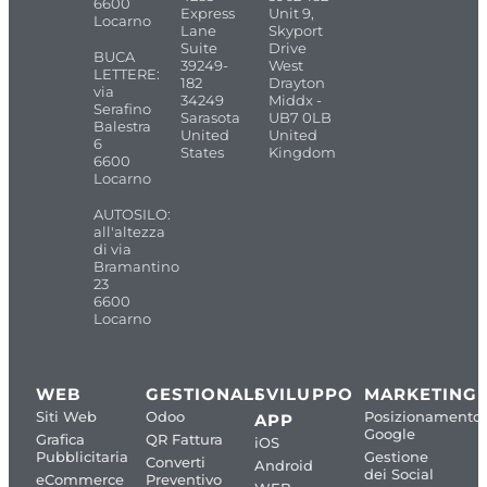
6600
Express
Unit 9,
Locarno
Lane
Skyport
Suite
Drive
BUCA
39249-
West
LETTERE:
182
Drayton
via
34249
Middx -
Serafino
Sarasota
UB7 0LB
Balestra
United
United
6
States
Kingdom
6600
Locarno
AUTOSILO:
all'altezza
di via
Bramantino
23
6600
Locarno
WEB
GESTIONALI
SVILUPPO
MARKETING
Siti Web
Odoo
Posizionamento
APP
Google
Grafica
QR Fattura
iOS
Pubblicitaria
Gestione
Converti
Android
dei Social
eCommerce
Preventivo