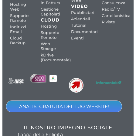
WEB
in Fattura
Consulenza
Hosting
VIDEO
Web
Gestione
Radio/TV
Pubblicitari
Capitolati
Supporto
Cartellonistica
Aziendali
CLOUD
Remoto
Riviste
Tutorial
Hosting
Indirizzi
Email
Documentari
Supporto
Remoto
Cloud
Eventi
Backup
Web
Storage
kDrive
(Documentale)
ANALISI GRATUITA DEL TUO WEBSITE!
IL NOSTRO IMPEGNO SOCIALE
La Via della Felicità