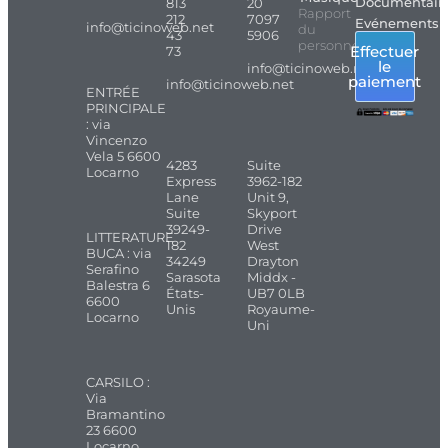
Documentair
813
20
Rapport
212
7097
Evénements
info@ticinoweb.net
du
43
5906
personnel
Effectuer
73
le
info@ticinoweb.net
paiement
info@ticinoweb.net
ENTRÉE
PRINCIPALE
: via
Vincenzo
Vela 5 6600
4283
Suite
Locarno
Express
3962-182
Lane
Unit 9,
Suite
Skyport
39249-
Drive
LITTERATURE
182
West
BUCA : via
34249
Drayton
Serafino
Sarasota
Middx -
Balestra 6
États-
UB7 0LB
6600
Unis
Royaume-
Locarno
Uni
CARSILO :
Via
Bramantino
23 6600
Locarno