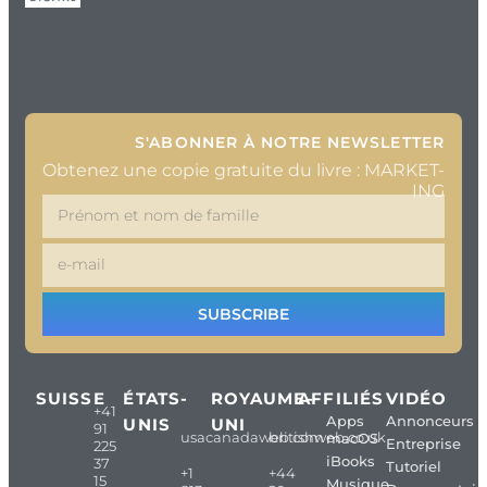
S'ABONNER À NOTRE NEWSLETTER
Obtenez une copie gratuite du livre : MARKET-
ING
SUBSCRIBE
SUISSE
ÉTATS-
ROYAUME-
AFFILIÉS
VIDÉO
+41
Apps
Annonceurs
UNIS
UNI
91
usacanadaweb.com
britishweb.co.uk
macOS
Entreprise
225
iBooks
37
Tutoriel
+1
+44
15
Musique