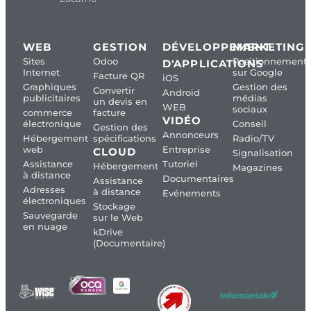
WEB
GESTION
DÉVELOPPEMENT
MARKETING
Sites
Odoo
Positionnement
D'APPLICATIONS
Internet
sur Google
Facture QR
iOS
Graphiques
Gestion des
Convertir
Android
publicitaires
médias
un devis en
WEB
sociaux
commerce
facture
VIDÉO
électronique
Conseil
Gestion des
Annonceurs
Hébergement
spécifications
Radio/TV
web
Entreprise
CLOUD
Signalisation
Assistance
Tutoriel
Hébergement
Magazines
à distance
Documentaires
Assistance
Adresses
à distance
Evénements
électroniques
Stockage
Sauvegarde
sur le Web
en nuage
kDrive
(Documentaire)