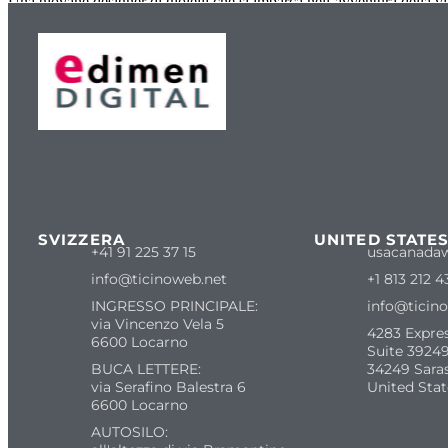
Una giovane designer di gioielli che si imbarca nell’avventura della vi
SVIZZERA
UNITED STATE
+41 91 225 37 15
usacanada
info@ticinoweb.net
+1 813 212 4
INGRESSO PRINCIPALE:
info@ticin
via Vincenzo Vela 5
4283 Expre
6600 Locarno
Suite 39249
BUCA LETTERE:
34249 Sara
via Serafino Balestra 6
United Stat
6600 Locarno
AUTOSILO: