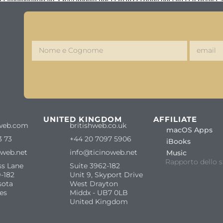
ta imprenditoriale. Ovviamente per la realizzazione del sito si è rivolt
S
UNITED KINGDOM
AFFILIATE
web.com
britishweb.co.uk
macOS Apps
3 73
+44 20 7097 5906
iBooks
oweb.net
info@ticinoweb.net
Music
Rapporto dello s
ss Lane
Suite 3962-182
-182
Unit 9, Skyport Drive
sota
West Drayton
es
Middx - UB7 0LB
United Kingdom