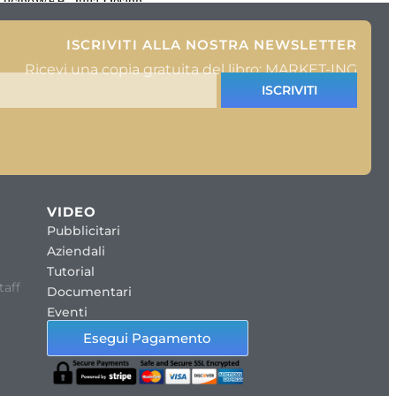
a a ticinoWEB. Julia Design
ISCRIVITI ALLA NOSTRA NEWSLETTER
Ricevi una copia gratuita del libro: MARKET-ING
ISCRIVITI
VIDEO
Pubblicitari
Aziendali
Tutorial
taff
Documentari
Eventi
Esegui Pagamento