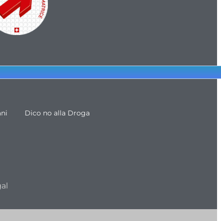
ani
Dico no alla Droga
al