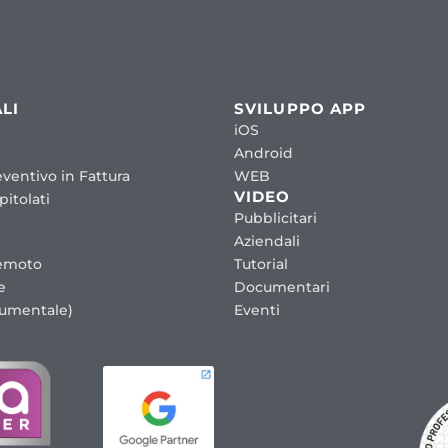
LI
SVILUPPO APP
iOS
Android
ventivo in Fattura
WEB
VIDEO
itolati
Pubblicitari
Aziendali
emoto
Tutorial
e
Documentari
cumentale)
Eventi