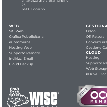
all'altezza di via Bramantino
23
6600 Locarno
WEB
GESTIONA
Siti Web
Odoo
Grafica Pubblicitaria
QR Fattura
eCommerce
Converti Pre
Hosting Web
Gestione Cap
CLOUD
Supporto Remoto
Hosting
Indirizzi Email
Supporto R
Cloud Backup
Web Storag
kDrive (Do