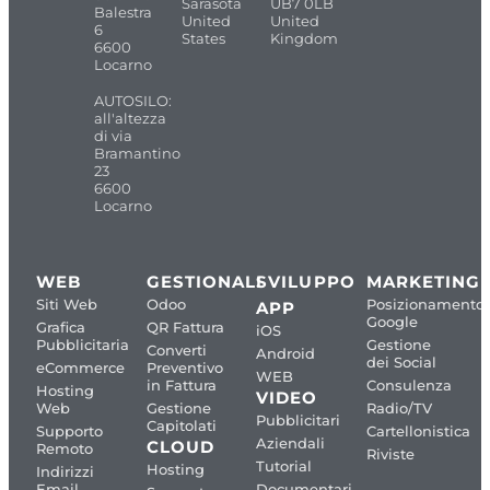
Sarasota
UB7 0LB
Balestra
United
United
6
States
Kingdom
6600
Locarno
AUTOSILO:
all'altezza
di via
Bramantino
23
6600
Locarno
WEB
GESTIONALI
SVILUPPO
MARKETING
Siti Web
Odoo
Posizionamento
APP
Google
Grafica
QR Fattura
iOS
Pubblicitaria
Gestione
Converti
Android
dei Social
eCommerce
Preventivo
WEB
in Fattura
Consulenza
Hosting
VIDEO
Web
Gestione
Radio/TV
Pubblicitari
Capitolati
Supporto
Cartellonistica
Aziendali
CLOUD
Remoto
Riviste
Tutorial
Hosting
Indirizzi
Email
Documentari