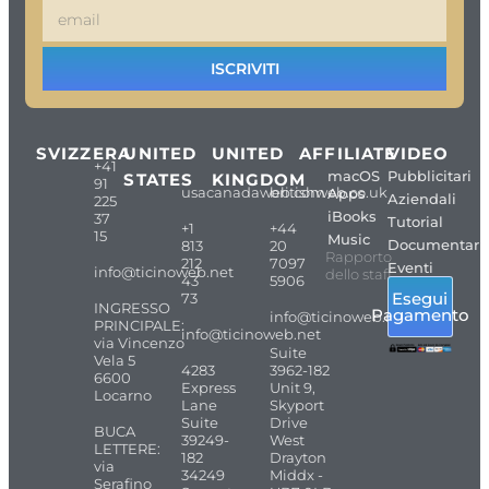
ISCRIVITI
SVIZZERA
UNITED
UNITED
AFFILIATE
VIDEO
+41
macOS
Pubblicitari
STATES
KINGDOM
91
usacanadaweb.com
britishweb.co.uk
Apps
Aziendali
225
iBooks
37
Tutorial
+1
+44
15
Music
Documentari
813
20
Rapporto
212
7097
Eventi
info@ticinoweb.net
dello staff
43
5906
Esegui
73
INGRESSO
Pagamento
info@ticinoweb.net
PRINCIPALE:
info@ticinoweb.net
via Vincenzo
Suite
Vela 5
4283
3962-182
6600
Express
Unit 9,
Locarno
Lane
Skyport
Suite
Drive
BUCA
39249-
West
LETTERE:
182
Drayton
via
34249
Middx -
Serafino