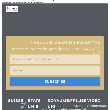
centre commercial Grancia.
S'ABONNER À NOTRE NEWSLETTER
Obtenez une copie gratuite du livre : MARKET-
ING
SUBSCRIBE
SUISSE
ÉTATS-
ROYAUME-
AFFILIÉS
VIDÉO
+41
Apps
Annonceurs
UNIS
UNI
91
usacanadaweb.com
britishweb.co.uk
macOS