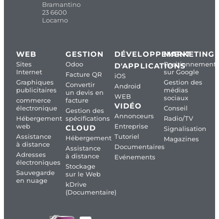
Bramantino
23 6600
Locarno
WEB
GESTION
DÉVELOPPEMENT
MARKETING
Sites
Odoo
Positionnement
D'APPLICATIONS
Internet
sur Google
Facture QR
iOS
Graphiques
Gestion des
Convertir
Android
publicitaires
médias
un devis en
WEB
sociaux
commerce
facture
VIDÉO
électronique
Conseil
Gestion des
Annonceurs
Hébergement
spécifications
Radio/TV
web
Entreprise
CLOUD
Signalisation
Assistance
Tutoriel
Hébergement
Magazines
à distance
Documentaires
Assistance
Adresses
à distance
Evénements
électroniques
Stockage
Sauvegarde
sur le Web
en nuage
kDrive
(Documentaire)