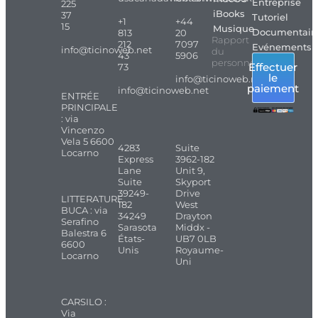
Entreprise
225
iBooks
37
Tutoriel
+1
+44
15
Musique
Documentair
813
20
Rapport
212
7097
Evénements
info@ticinoweb.net
du
43
5906
personnel
Effectuer
73
le
info@ticinoweb.net
paiement
info@ticinoweb.net
ENTRÉE
PRINCIPALE
: via
Vincenzo
Vela 5 6600
4283
Suite
Locarno
Express
3962-182
Lane
Unit 9,
Suite
Skyport
39249-
Drive
LITTERATURE
182
West
BUCA : via
34249
Drayton
Serafino
Sarasota
Middx -
Balestra 6
États-
UB7 0LB
6600
Unis
Royaume-
Locarno
Uni
CARSILO :
Via