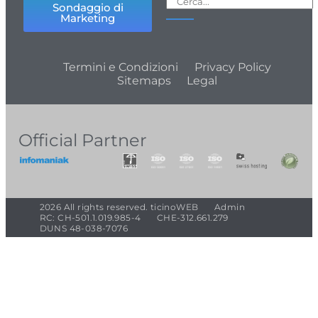
Sondaggio di
Marketing
Termini e Condizioni
Privacy Policy
Sitemaps
Legal
Official Partner
2026 All rights reserved. ticinoWEB
Admin
RC: CH-501.1.019.985-4
CHE-312.661.279
DUNS 48-038-7076