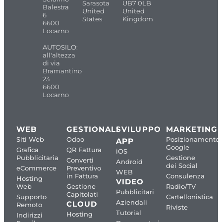
Sarasota
UB7 0LB
Balestra
United
United
6
States
Kingdom
6600
Locarno
AUTOSILO:
all'altezza
di via
Bramantino
23
6600
Locarno
WEB
GESTIONALI
SVILUPPO
MARKETING
Siti Web
Odoo
Posizionamento
APP
Google
Grafica
QR Fattura
iOS
Pubblicitaria
Gestione
Converti
Android
dei Social
eCommerce
Preventivo
WEB
in Fattura
Consulenza
Hosting
VIDEO
Web
Gestione
Radio/TV
Pubblicitari
Capitolati
Supporto
Cartellonistica
Aziendali
CLOUD
Remoto
Riviste
Tutorial
Hosting
Indirizzi