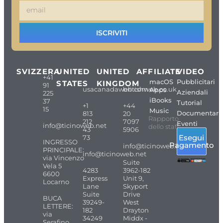
ISCRIVITI
SVIZZERA
UNITED
UNITED
AFFILIATE
VIDEO
+41
macOS
Pubblicitari
STATES
KINGDOM
91
usacanadaweb.com
britishweb.co.uk
Apps
Aziendali
225
iBooks
37
Tutorial
+1
+44
15
Music
Documentari
813
20
Rapporto
212
7097
Eventi
info@ticinoweb.net
dello staff
43
5906
Esegui
73
INGRESSO
Pagamento
info@ticinoweb.net
PRINCIPALE:
info@ticinoweb.net
via Vincenzo
Suite
Vela 5
4283
3962-182
6600
Express
Unit 9,
Locarno
Lane
Skyport
Suite
Drive
BUCA
39249-
West
LETTERE:
182
Drayton
via
34249
Middx -
Serafino