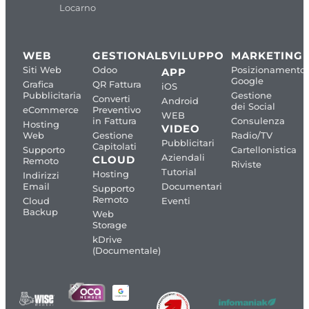
Locarno
WEB
GESTIONALI
SVILUPPO
MARKETING
Siti Web
Odoo
Posizionamento
APP
Google
Grafica
QR Fattura
iOS
Pubblicitaria
Gestione
Converti
Android
dei Social
eCommerce
Preventivo
WEB
in Fattura
Consulenza
Hosting
VIDEO
Web
Gestione
Radio/TV
Pubblicitari
Capitolati
Supporto
Cartellonistica
Aziendali
CLOUD
Remoto
Riviste
Tutorial
Hosting
Indirizzi
Email
Documentari
Supporto
Remoto
Cloud
Eventi
Backup
Web
Storage
kDrive
(Documentale)