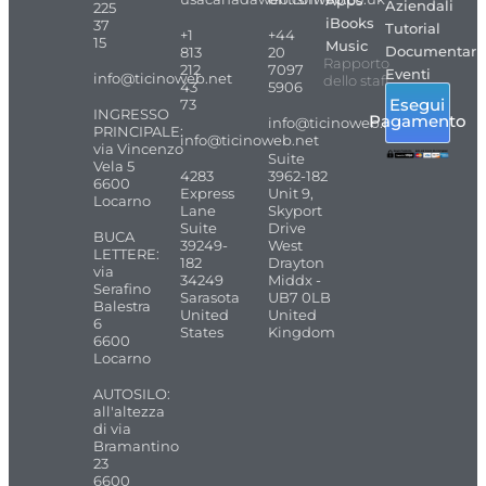
Apps
Aziendali
225
iBooks
37
Tutorial
+1
+44
15
Music
Documentari
813
20
Rapporto
212
7097
Eventi
info@ticinoweb.net
dello staff
43
5906
Esegui
73
INGRESSO
Pagamento
info@ticinoweb.net
PRINCIPALE:
info@ticinoweb.net
via Vincenzo
Suite
Vela 5
4283
3962-182
6600
Express
Unit 9,
Locarno
Lane
Skyport
Suite
Drive
BUCA
39249-
West
LETTERE:
182
Drayton
via
34249
Middx -
Serafino
Sarasota
UB7 0LB
Balestra
United
United
6
States
Kingdom
6600
Locarno
AUTOSILO:
all'altezza
di via
Bramantino
23
6600