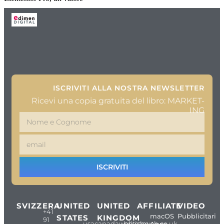
←
precedente
ISCRIVITI ALLA NOSTRA NEWSLETTER
Ricevi una copia gratuita del libro: MARKET-
ING
ISCRIVITI
SVIZZERA
UNITED
UNITED
AFFILIATE
VIDEO
+41
macOS
Pubblicitari
STATES
KINGDOM
91
usacanadaweb.com
britishweb.co.uk