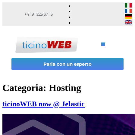
+41 91 225 37 15
Parla con un esperto
Categoria:
Hosting
ticinoWEB now @ Jelastic