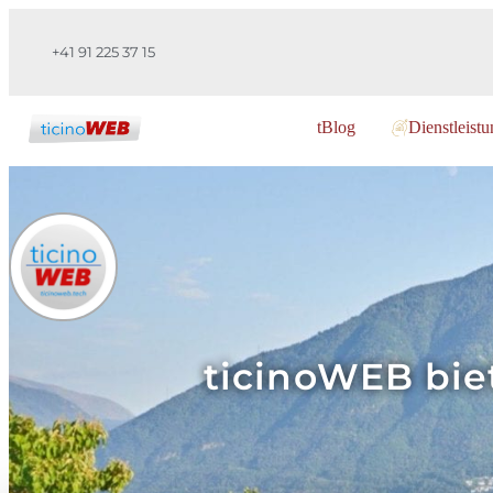
+41 91 225 37 15
tBlog
Dienstleist
ticinoWEB bie