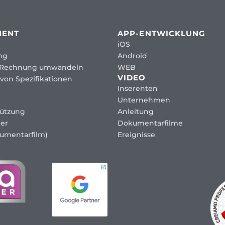
MENT
APP-ENTWICKLUNG
iOS
ng
Android
 Rechnung umwandeln
WEB
VIDEO
von Spezifikationen
Inserenten
Unternehmen
tützung
Anleitung
er
Dokumentarfilme
umentarfilm)
Ereignisse