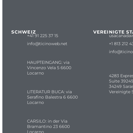
SCHWEIZ
VEREINIGTE S
+41 91 225 37 15
usacanada
info@ticinoweb.net
+1 813 212 4
info@ticin
HAUPTEINGANG: via
Vincenzo Vela 5 6600
Locarno
4283 Expre
Suite 39249
34249 Sara
LITERATUR BUCA: via
Vereinigte 
Serafino Balestra 6 6600
Locarno
CARSILO: in der Via
Bramantino 23 6600
Locarno