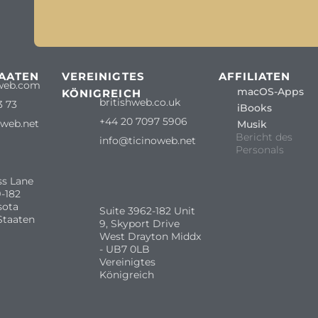
TAATEN
VEREINIGTES
AFFILIATEN
web.com
macOS-Apps
KÖNIGREICH
britishweb.co.uk
3 73
iBooks
+44 20 7097 5906
oweb.net
Musik
Bericht des
info@ticinoweb.net
Personals
ss Lane
-182
sota
Suite 3962-182 Unit
Staaten
9, Skyport Drive
West Drayton Middx
- UB7 0LB
Vereinigtes
Königreich