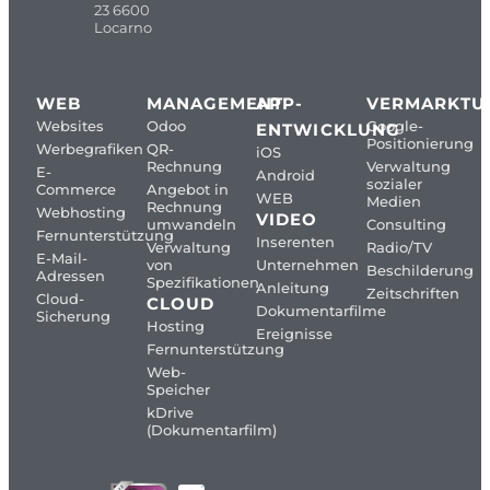
23 6600
Locarno
WEB
MANAGEMENT
APP-
VERMARKTU
Websites
Odoo
Google-
ENTWICKLUNG
Positionierung
Werbegrafiken
QR-
iOS
Rechnung
Verwaltung
E-
Android
sozialer
Commerce
Angebot in
WEB
Medien
Rechnung
Webhosting
VIDEO
umwandeln
Consulting
Fernunterstützung
Inserenten
Verwaltung
Radio/TV
E-Mail-
von
Unternehmen
Beschilderung
Adressen
Spezifikationen
Anleitung
Zeitschriften
Cloud-
CLOUD
Dokumentarfilme
Sicherung
Hosting
Ereignisse
Fernunterstützung
Web-
Speicher
kDrive
(Dokumentarfilm)