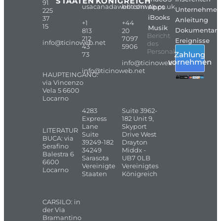
STAATEN
KÖNIGREICH
91
usacanadaweb.com
britishweb.co.uk
Apps
Unternehme
225
iBooks
37
Anleitung
+1
+44
15
Musik
Dokumentarf
813
20
Bericht
212
7097
Ereignisse
info@ticinoweb.net
des
43
5906
Personals
Zahlung
73
vornehmen
info@ticinoweb.net
info@ticinoweb.net
HAUPTEINGANG:
via Vincenzo
Vela 5 6600
Locarno
4283
Suite 3962-
Express
182 Unit 9,
Lane
Skyport
LITERATUR
Suite
Drive West
BUCA: via
39249-182
Drayton
Serafino
34249
Middx -
Balestra 6
Sarasota
UB7 0LB
6600
Vereinigte
Vereinigtes
Locarno
Staaten
Königreich
CARSILO: in
der Via
Bramantino