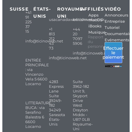
SUISSE
ÉTATS-
ROYAUME-
AFFILIÉS
VIDÉO
+41
Apps
Annonceurs
UNIS
UNI
91
usacanadaweb.com
britishweb.co.uk
macOS
Entreprise
225
iBooks
37
Tutoriel
+1
+44
15
Musique
Documentair
813
20
Rapport
212
7097
Evénements
info@ticinoweb.net
du
43
5906
personnel
Effectuer
73
le
info@ticinoweb.net
paiement
info@ticinoweb.net
ENTRÉE
PRINCIPALE
: via
Vincenzo
Vela 5 6600
4283
Suite
Locarno
Express
3962-182
Lane
Unit 9,
Suite
Skyport
39249-
Drive
LITTERATURE
182
West
BUCA : via
34249
Drayton
Serafino
Sarasota
Middx -
Balestra 6
États-
UB7 0LB
6600
Unis
Royaume-
Locarno
Uni