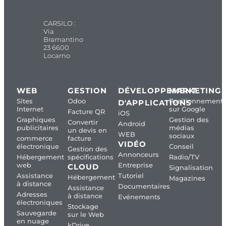
CARSILO :
Via
Bramantino
23 6600
Locarno
WEB
GESTION
DÉVELOPPEMENT
MARKETING
Sites
Odoo
Positionnement
D'APPLICATIONS
Internet
sur Google
Facture QR
iOS
Graphiques
Gestion des
Convertir
Android
publicitaires
médias
un devis en
WEB
sociaux
commerce
facture
VIDÉO
électronique
Conseil
Gestion des
Annonceurs
Hébergement
spécifications
Radio/TV
web
Entreprise
CLOUD
Signalisation
Assistance
Tutoriel
Hébergement
Magazines
à distance
Documentaires
Assistance
Adresses
à distance
Evénements
électroniques
Stockage
Sauvegarde
sur le Web
en nuage
kDrive