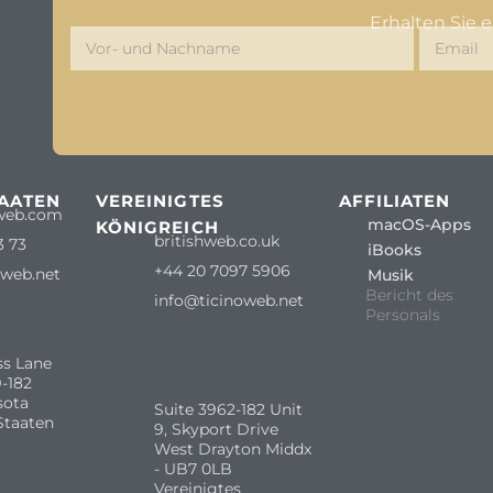
Erhalten Sie 
TAATEN
VEREINIGTES
AFFILIATEN
web.com
macOS-Apps
KÖNIGREICH
britishweb.co.uk
3 73
iBooks
+44 20 7097 5906
oweb.net
Musik
Bericht des
info@ticinoweb.net
Personals
ss Lane
-182
sota
Suite 3962-182 Unit
Staaten
9, Skyport Drive
West Drayton Middx
- UB7 0LB
Vereinigtes