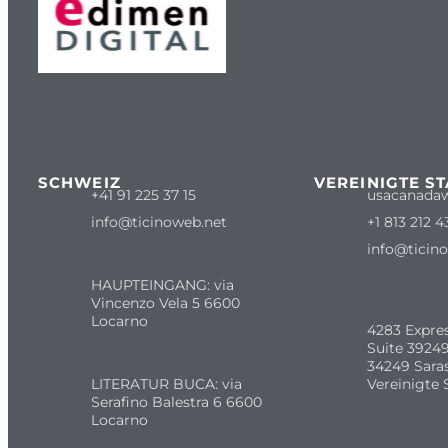
SCHWEIZ
VEREINIGTE S
+41 91 225 37 15
usacanada
info@ticinoweb.net
+1 813 212 4
info@ticin
HAUPTEINGANG: via
Vincenzo Vela 5 6600
Locarno
4283 Expre
Suite 39249
34249 Sara
LITERATUR BUCA: via
Vereinigte 
Serafino Balestra 6 6600
Locarno