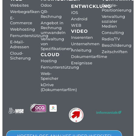
Websites
Odoo
Google-
ENTWICKLUNG
Positionierung
Werbegrafiken
QR-
iOS
Rechnung
Verwaltung
E-
Android
sozialer
Commerce
Angebot in
WEB
Medien
Rechnung
Webhosting
VIDEO
umwandeln
Consulting
Fernunterstützung
Inserenten
Verwaltung
Radio/TV
E-Mail-
von
Unternehmen
Beschilderung
Adressen
Spezifikationen
Anleitung
Zeitschriften
Cloud-
CLOUD
Dokumentarfilme
Sicherung
Hosting
Ereignisse
Fernunterstützung
Web-
Speicher
kDrive
(Dokumentarfilm)