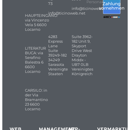
Personals
Zahlung
73
vornehmen
info@ticinoweb.net
info@ticinoweb.net
HAUPTEINGANG:
via Vincenzo
Vela 5 6600
Locarno
4283
Suite 3962-
Express
182 Unit 9,
Lane
Skyport
LITERATUR
Suite
Drive West
BUCA: via
39249-182
Drayton
Serafino
34249
Middx -
Balestra 6
Sarasota
UB7 0LB
6600
Vereinigte
Vereinigtes
Locarno
Staaten
Königreich
CARSILO: in
der Via
Bramantino
23 6600
Locarno
WEB
MANAGEMENT
APP-
VERMARKTU