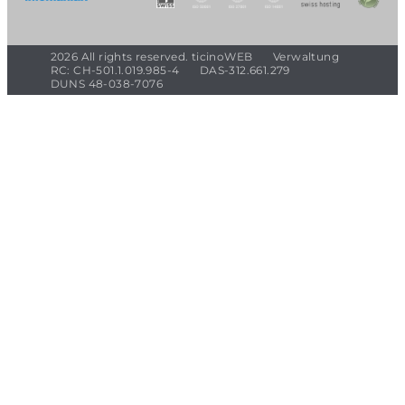
2026 All rights reserved. ticinoWEB
Verwaltung
RC: CH-501.1.019.985-4
DAS-312.661.279
DUNS 48-038-7076