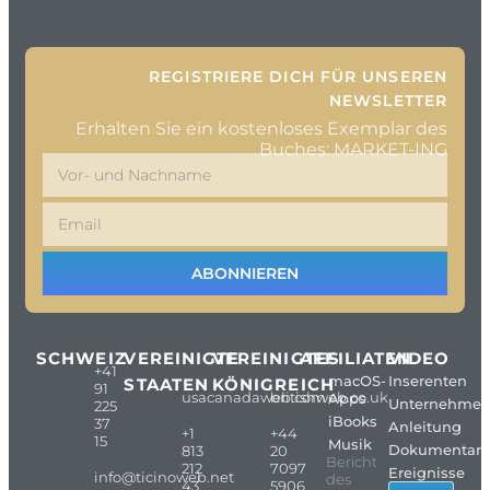
REGISTRIERE DICH FÜR UNSEREN
NEWSLETTER
Erhalten Sie ein kostenloses Exemplar des
Buches: MARKET-ING
ABONNIEREN
SCHWEIZ
VEREINIGTE
VEREINIGTES
AFFILIATEN
VIDEO
+41
macOS-
Inserenten
STAATEN
KÖNIGREICH
91
usacanadaweb.com
britishweb.co.uk
Apps
Unternehme
225
iBooks
37
Anleitung
+1
+44
15
Musik
Dokumentarf
813
20
Bericht
212
7097
Ereignisse
info@ticinoweb.net
des
43
5906