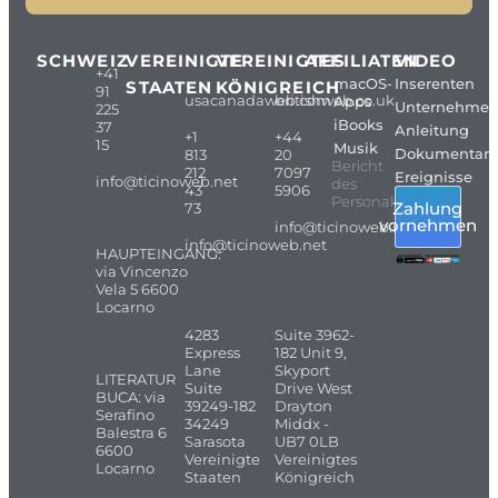
SCHWEIZ
VEREINIGTE
VEREINIGTES
AFFILIATEN
VIDEO
+41
macOS-
Inserenten
STAATEN
KÖNIGREICH
91
usacanadaweb.com
britishweb.co.uk
Apps
Unternehme
225
iBooks
37
Anleitung
+1
+44
15
Musik
Dokumentarf
813
20
Bericht
212
7097
Ereignisse
info@ticinoweb.net
des
43
5906
Personals
Zahlung
73
vornehmen
info@ticinoweb.net
info@ticinoweb.net
HAUPTEINGANG:
via Vincenzo
Vela 5 6600
Locarno
4283
Suite 3962-
Express
182 Unit 9,
Lane
Skyport
LITERATUR
Suite
Drive West
BUCA: via
39249-182
Drayton
Serafino
34249
Middx -
Balestra 6
Sarasota
UB7 0LB
6600
Vereinigte
Vereinigtes
Locarno
Staaten
Königreich