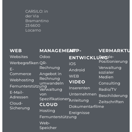
CARSILO: in
der Via
Bramantino
23 6600
Locarno
WEB
MANAGEMENT
APP-
VERMARKTU
Websites
Odoo
Google-
ENTWICKLUNG
Positionierung
Werbegrafiken
QR-
iOS
Rechnung
Verwaltung
E-
Android
sozialer
Commerce
Angebot in
WEB
Medien
Rechnung
Webhosting
VIDEO
umwandeln
Consulting
Fernunterstützung
Inserenten
Verwaltung
Radio/TV
E-Mail-
von
Unternehmen
Beschilderung
Adressen
Spezifikationen
Anleitung
Zeitschriften
Cloud-
CLOUD
Dokumentarfilme
Sicherung
Hosting
Ereignisse
Fernunterstützung
Web-
Speicher