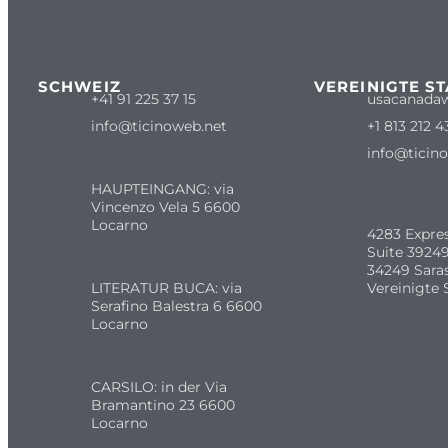
SCHWEIZ
VEREINIGTE S
+41 91 225 37 15
usacanada
info@ticinoweb.net
+1 813 212 4
info@ticin
HAUPTEINGANG: via
Vincenzo Vela 5 6600
Locarno
4283 Expre
Suite 39249
34249 Sara
LITERATUR BUCA: via
Vereinigte 
Serafino Balestra 6 6600
Locarno
CARSILO: in der Via
Bramantino 23 6600
Locarno