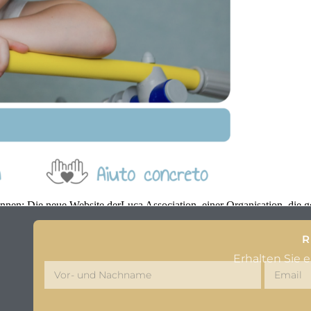
können: Die neue Website derLuca Association, einer Organisation, die
R
Erhalten Sie 