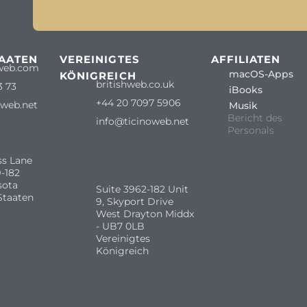
TAATEN
VEREINIGTES
AFFILIATEN
web.com
macOS-Apps
KÖNIGREICH
britishweb.co.uk
3 73
iBooks
+44 20 7097 5906
oweb.net
Musik
Bericht des
info@ticinoweb.net
Personals
ss Lane
-182
sota
Suite 3962-182 Unit
Staaten
9, Skyport Drive
West Drayton Middx
- UB7 0LB
Vereinigtes
Königreich