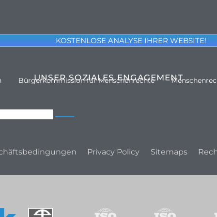
KOSTENLOSE ANALYSE IHRER WEBSITE!
UNSER SOZIALES ENGAGEMENT
n
Bürgerkommission für Menschenrechte
Menschenrec
chäftsbedingungen
Privacy Policy
Sitemaps
Rech