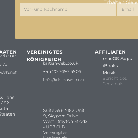
Erhalten Sie 
TAATEN
VEREINIGTES
AFFILIATEN
web.com
macOS-Apps
KÖNIGREICH
britishweb.co.uk
3 73
iBooks
+44 20 7097 5906
oweb.net
Musik
Bericht des
info@ticinoweb.net
Personals
ss Lane
-182
sota
Suite 3962-182 Unit
Staaten
9, Skyport Drive
West Drayton Middx
- UB7 0LB
Vereinigtes