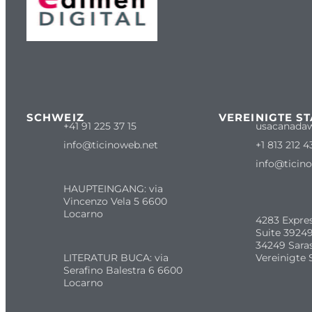
SCHWEIZ
VEREINIGTE S
+41 91 225 37 15
usacanada
info@ticinoweb.net
+1 813 212 4
info@ticin
HAUPTEINGANG: via
Vincenzo Vela 5 6600
Locarno
4283 Expre
Suite 39249
34249 Sara
LITERATUR BUCA: via
Vereinigte 
Serafino Balestra 6 6600
Locarno