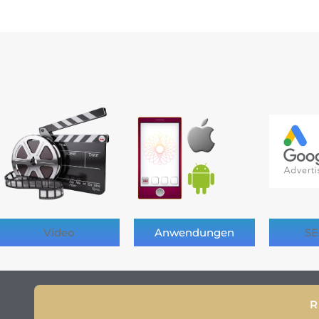
Video
Anwendungen
SE
R