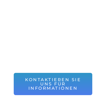
SIGNATUR
Sind Sie eine Kette, ein
Einkaufszentrum, eine
Restaurantkette oder nur ein
Einzelhändler? Sie können
unser robustes Digital
Signage zu geringen
Einmalkosten
implementieren.
KONTAKTIEREN SIE
UNS FÜR
INFORMATIONEN