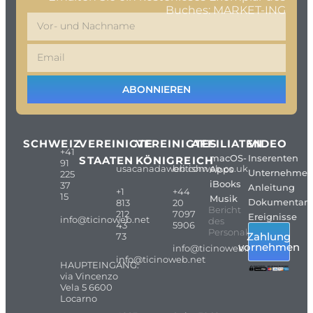
Buches: MARKET-ING
ABONNIEREN
SCHWEIZ
VEREINIGTE
VEREINIGTES
AFFILIATEN
VIDEO
+41
macOS-
Inserenten
STAATEN
KÖNIGREICH
91
usacanadaweb.com
britishweb.co.uk
Apps
Unternehme
225
iBooks
37
Anleitung
+1
+44
15
Musik
Dokumentarf
813
20
Bericht
212
7097
Ereignisse
info@ticinoweb.net
des
43
5906
Personals
Zahlung
73
vornehmen
info@ticinoweb.net
info@ticinoweb.net
HAUPTEINGANG:
via Vincenzo
Vela 5 6600
Locarno