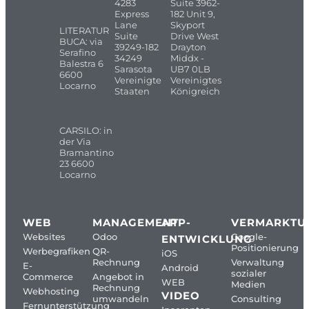
4283
Suite 3962-
Express
182 Unit 9,
Lane
Skyport
LITERATUR
Suite
Drive West
BUCA: via
39249-182
Drayton
Serafino
34249
Middx -
Balestra 6
Sarasota
UB7 0LB
6600
Vereinigte
Vereinigtes
Locarno
Staaten
Königreich
CARSILO: in
der Via
Bramantino
23 6600
Locarno
WEB
MANAGEMENT
APP-
VERMARKTU
Websites
Odoo
Google-
ENTWICKLUNG
Positionierung
Werbegrafiken
QR-
iOS
Rechnung
Verwaltung
E-
Android
sozialer
Commerce
Angebot in
WEB
Medien
Rechnung
Webhosting
VIDEO
umwandeln
Consulting
Fernunterstützung