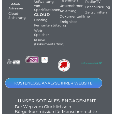
Inserenten
Verwaltung
Radio/TV
E-Mail-
von
Unternehmen
Beschilderung
Adressen
Spezifikationen
Anleitung
Zeitschriften
Cloud-
CLOUD
Dokumentarfilme
Sicherung
Hosting
Ereignisse
Fernunterstützung
Web-
Speicher
kDrive
(Dokumentarfilm)
KOSTENLOSE ANALYSE IHRER WEBSITE!
UNSER SOZIALES ENGAGEMENT
Der Weg zum Glücklichsein
Bürgerkommission für Menschenrechte