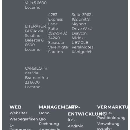
Vela 5 6600
Locarno
4283
Suite 3962-
Express
182 Unit 9,
Lane
Skyport
LITERATUR
Suite
Drive West
BUCA: via
39249-182
Drayton
Serafino
34249
Middx -
Balestra 6
Sarasota
UB7 0LB
6600
Vereinigte
Vereinigtes
Locarno
Staaten
Königreich
CARSILO: in
der Via
Bramantino
23 6600
Locarno
WEB
MANAGEMENT
APP-
VERMARKTU
Websites
Odoo
Google-
ENTWICKLUNG
Positionierung
Werbegrafiken
QR-
iOS
Rechnung
Verwaltung
E-
Android
sozialer
Commerce
Angebot in