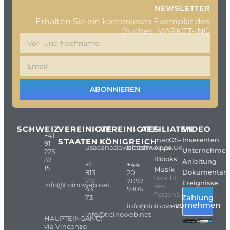
NEWSLETTER
Erhalten Sie ein kostenloses Exemplar des
Buches: MARKET-ING
ABONNIEREN
SCHWEIZ
VEREINIGTE
VEREINIGTES
AFFILIATEN
VIDEO
+41
macOS-
Inserenten
STAATEN
KÖNIGREICH
91
usacanadaweb.com
britishweb.co.uk
Apps
Unternehme
225
iBooks
37
Anleitung
+1
+44
15
Musik
Dokumentarf
813
20
Bericht
212
7097
Ereignisse
info@ticinoweb.net
des
43
5906
Personals
Zahlung
73
vornehmen
info@ticinoweb.net
info@ticinoweb.net
HAUPTEINGANG:
via Vincenzo