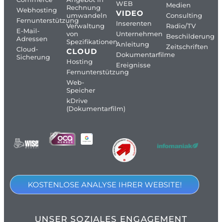
WEB
Medien
Rechnung
Webhosting
VIDEO
umwandeln
Consulting
Fernunterstützung
Inserenten
Verwaltung
Radio/TV
E-Mail-
von
Unternehmen
Beschilderung
Adressen
Spezifikationen
Anleitung
Zeitschriften
Cloud-
CLOUD
Dokumentarfilme
Sicherung
Hosting
Ereignisse
Fernunterstützung
Web-
Speicher
kDrive
(Dokumentarfilm)
KOSTENLOSE ANALYSE IHRER WEBSITE!
UNSER SOZIALES ENGAGEMENT