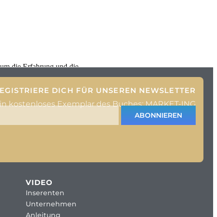
 um die Erfahrung und die
EGISTRIERE DICH FÜR UNSEREN NEWSLETTER
ein kostenloses Exemplar des Buches: MARKET-ING
ABONNIEREN
VIDEO
Inserenten
Unternehmen
Anleitung