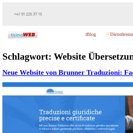
+41 91 225 37 15
tBlog
Dienstleist
Schlagwort:
Website Übersetzu
Neue Website von Brunner Traduzioni: Fac