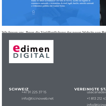
Wir freuen uns, Ihnen die Veröffentlichung der neuen Website von Br
SCHWEIZ
VEREINIGTE S
+41 91 225 37 15
usacanada
info@ticinoweb.net
+1 813 212 4
info@ticin