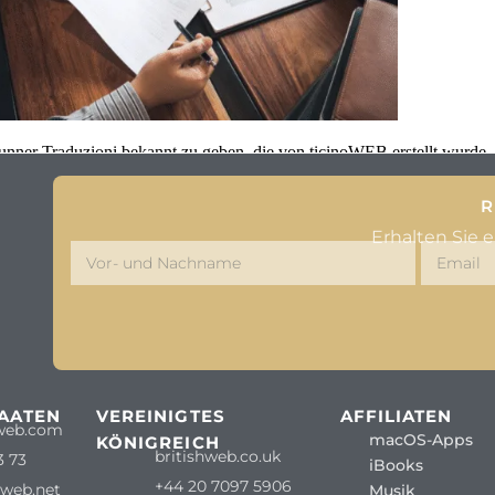
unner Traduzioni bekannt zu geben, die von ticinoWEB erstellt wurde,
R
Erhalten Sie 
TAATEN
VEREINIGTES
AFFILIATEN
web.com
macOS-Apps
KÖNIGREICH
britishweb.co.uk
3 73
iBooks
+44 20 7097 5906
oweb.net
Musik