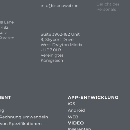
Bericht des
info@ticinoweb.net
Personals
ss Lane
-182
sota
Suite 3962-182 Unit
Staaten
9, Skyport Drive
West Drayton Middx
- UB7 0LB
Vereinigtes
Königreich
MENT
APP-ENTWICKLUNG
iOS
ng
Android
 Rechnung umwandeln
WEB
VIDEO
von Spezifikationen
Inserenten