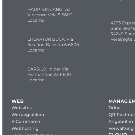
HAUPTEINGANG: via
Vincenzo Vela 5 6600
Locarno
4283 Expre
Suite 39249
34249 Sara
LITERATUR BUCA: via
Vereinigte 
Serafino Balestra 6 6600
Locarno
CARSILO: in der Via
Bramantino 23 6600
Locarno
WEB
MANAGE
Websites
Odoo
Werbegrafiken
QR-Rechnu
E-Commerce
Angebot in
Webhosting
Verwaltung 
CLOUD