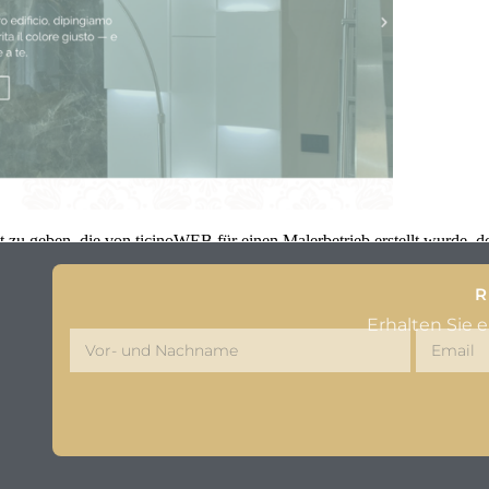
 zu geben, die von ticinoWEB für einen Malerbetrieb erstellt wurde, de
R
Erhalten Sie 