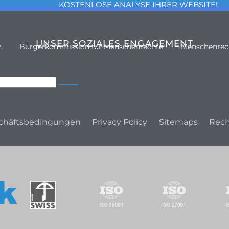
KOSTENLOSE ANALYSE IHRER WEBSITE!
UNSER SOZIALES ENGAGEMENT
n
Bürgerkommission für Menschenrechte
Menschenrec
chäftsbedingungen
Privacy Policy
Sitemaps
Rech