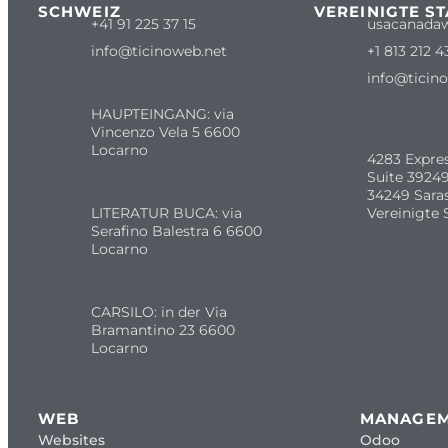
SCHWEIZ
VEREINIGTE S
+41 91 225 37 15
usacanada
info@ticinoweb.net
+1 813 212 4
info@ticin
HAUPTEINGANG: via
Vincenzo Vela 5 6600
Locarno
4283 Expre
Suite 39249
34249 Sara
LITERATUR BUCA: via
Vereinigte 
Serafino Balestra 6 6600
Locarno
CARSILO: in der Via
Bramantino 23 6600
Locarno
WEB
MANAGE
Websites
Odoo