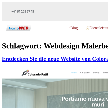
+41 91 225 37 15
tBlog
Dienstleist
Schlagwort:
Webdesign Malerbe
Entdecken Sie die neue Website von Colora