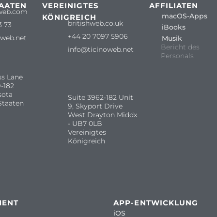
TAATEN
VEREINIGTES
AFFILIATEN
web.com
macOS-Apps
KÖNIGREICH
britishweb.co.uk
3 73
iBooks
+44 20 7097 5906
oweb.net
Musik
Bericht des
info@ticinoweb.net
Personals
ss Lane
-182
sota
Suite 3962-182 Unit
Staaten
9, Skyport Drive
West Drayton Middx
- UB7 0LB
Vereinigtes
Königreich
MENT
APP-ENTWICKLUNG
iOS