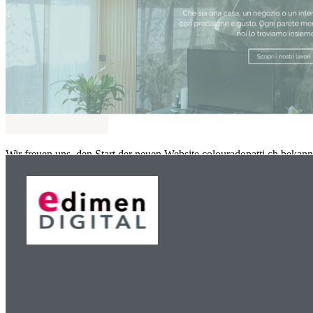
Wir freuen uns, den Start der neuen Website colouradopatti.ch bekannt