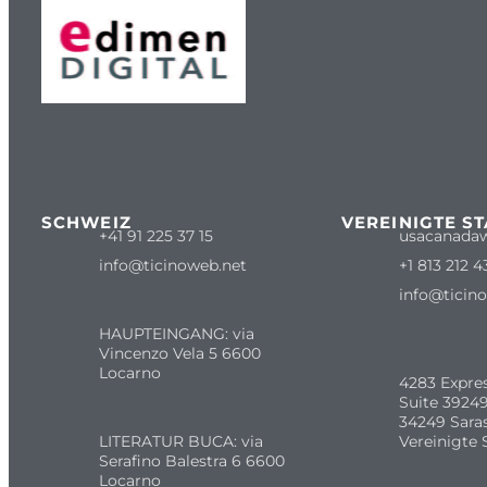
SCHWEIZ
VEREINIGTE S
+41 91 225 37 15
usacanada
info@ticinoweb.net
+1 813 212 4
info@ticin
HAUPTEINGANG: via
Vincenzo Vela 5 6600
Locarno
4283 Expre
Suite 39249
34249 Sara
LITERATUR BUCA: via
Vereinigte 
Serafino Balestra 6 6600
Locarno