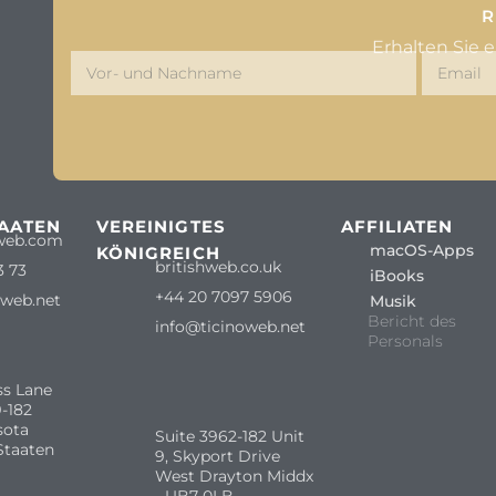
R
Erhalten Sie 
TAATEN
VEREINIGTES
AFFILIATEN
web.com
macOS-Apps
KÖNIGREICH
britishweb.co.uk
3 73
iBooks
+44 20 7097 5906
oweb.net
Musik
Bericht des
info@ticinoweb.net
Personals
ss Lane
-182
sota
Suite 3962-182 Unit
Staaten
9, Skyport Drive
West Drayton Middx
- UB7 0LB