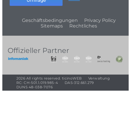
Umfrage
Geschäftsbedingungen
Privacy Policy
Sitemaps
Rechtliches
Offizieller Partner
2026 All rights reserved. ticinoWEB
Verwaltung
RC: CH-501.1.019.985-4
DAS-312.661.279
DUNS 48-038-7076