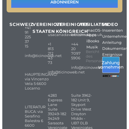
ABONNIEREN
SCHWEIZ
VEREINIGTE
VEREINIGTES
AFFILIATEN
VIDEO
+41
macOS-
Inserenten
STAATEN
KÖNIGREICH
91
usacanadaweb.com
britishweb.co.uk
Apps
Unternehme
225
iBooks
37
Anleitung
+1
+44
15
Musik
Dokumentarf
813
20
Bericht
212
7097
Ereignisse
info@ticinoweb.net
des
43
5906
Personals
Zahlung
73
vornehmen
info@ticinoweb.net
info@ticinoweb.net
HAUPTEINGANG:
via Vincenzo
Vela 5 6600
Locarno
4283
Suite 3962-
Express
182 Unit 9,
Lane
Skyport
LITERATUR
Suite
Drive West
BUCA: via
39249-182
Drayton
Serafino
34249
Middx -
Balestra 6
Sarasota
UB7 0LB
6600
Vereinigte
Vereinigtes