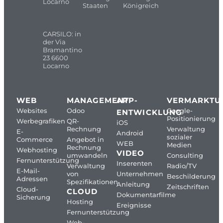
Locarno
Staaten
Königreich
CARSILO: in
der Via
Bramantino
23 6600
Locarno
WEB
MANAGEMENT
APP-
VERMARKTU
Websites
Odoo
Google-
ENTWICKLUNG
Positionierung
Werbegrafiken
QR-
iOS
Rechnung
Verwaltung
E-
Android
sozialer
Commerce
Angebot in
WEB
Medien
Rechnung
Webhosting
VIDEO
umwandeln
Consulting
Fernunterstützung
Inserenten
Verwaltung
Radio/TV
E-Mail-
von
Unternehmen
Beschilderung
Adressen
Spezifikationen
Anleitung
Zeitschriften
Cloud-
CLOUD
Dokumentarfilme
Sicherung
Hosting
Ereignisse
Fernunterstützung
Web-