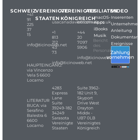
SCHWEIZ
VEREINIGTE
VEREINIGTES
AFFILIATEN
VIDEO
+41
macOS-
Inserenten
STAATEN
KÖNIGREICH
91
usacanadaweb.com
britishweb.co.uk
Apps
Unternehme
225
iBooks
37
Anleitung
+1
+44
15
Musik
Dokumentarf
813
20
Bericht
212
7097
Ereignisse
info@ticinoweb.net
des
43
5906
Personals
Zahlung
73
vornehmen
info@ticinoweb.net
info@ticinoweb.net
HAUPTEINGANG:
via Vincenzo
Vela 5 6600
Locarno
4283
Suite 3962-
Express
182 Unit 9,
Lane
Skyport
LITERATUR
Suite
Drive West
BUCA: via
39249-182
Drayton
Serafino
34249
Middx -
Balestra 6
Sarasota
UB7 0LB
6600
Vereinigte
Vereinigtes
Locarno
Staaten
Königreich