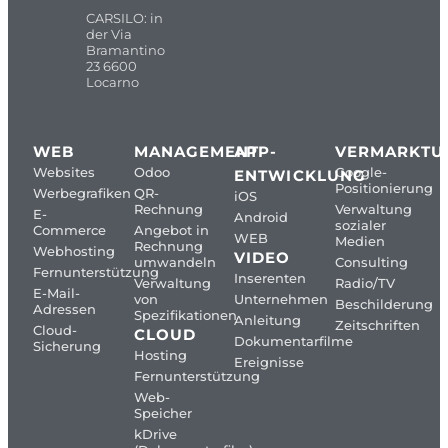
CARSILO: in
der Via
Bramantino
23 6600
Locarno
WEB
MANAGEMENT
APP-
VERMARKTU
Websites
Odoo
Google-
ENTWICKLUNG
Positionierung
Werbegrafiken
QR-
iOS
Rechnung
Verwaltung
E-
Android
sozialer
Commerce
Angebot in
WEB
Medien
Rechnung
Webhosting
VIDEO
umwandeln
Consulting
Fernunterstützung
Inserenten
Verwaltung
Radio/TV
E-Mail-
von
Unternehmen
Beschilderung
Adressen
Spezifikationen
Anleitung
Zeitschriften
Cloud-
CLOUD
Dokumentarfilme
Sicherung
Hosting
Ereignisse
Fernunterstützung
Web-
Speicher
kDrive