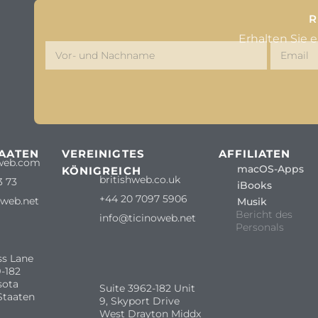
R
Erhalten Sie 
TAATEN
VEREINIGTES
AFFILIATEN
web.com
macOS-Apps
KÖNIGREICH
britishweb.co.uk
3 73
iBooks
+44 20 7097 5906
oweb.net
Musik
Bericht des
info@ticinoweb.net
Personals
ss Lane
-182
sota
Suite 3962-182 Unit
Staaten
9, Skyport Drive
West Drayton Middx