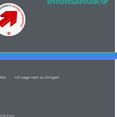
hte
Ich sage nein zu Drogen
tliches