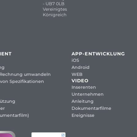
- UB7 0LB
Vereinigtes
Königreich
MENT
APP-ENTWICKLUNG
iOS
ng
Android
 Rechnung umwandeln
WEB
VIDEO
von Spezifikationen
Inserenten
Unternehmen
tützung
Anleitung
er
Dokumentarfilme
umentarfilm)
Ereignisse