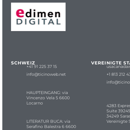
SCHWEIZ
VEREINIGTE S
+41 91 225 37 15
usacanada
info@ticinoweb.net
+1 813 212 4
info@ticin
HAUPTEINGANG: via
Vincenzo Vela 5 6600
Locarno
4283 Expre
Suite 39249
34249 Sara
LITERATUR BUCA: via
Vereinigte 
Serafino Balestra 6 6600