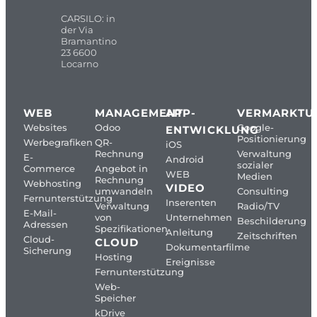
CARSILO: in
der Via
Bramantino
23 6600
Locarno
WEB
MANAGEMENT
APP-
VERMARKTU
Websites
Odoo
Google-
ENTWICKLUNG
Positionierung
Werbegrafiken
QR-
iOS
Rechnung
Verwaltung
E-
Android
sozialer
Commerce
Angebot in
WEB
Medien
Rechnung
Webhosting
VIDEO
umwandeln
Consulting
Fernunterstützung
Inserenten
Verwaltung
Radio/TV
E-Mail-
von
Unternehmen
Beschilderung
Adressen
Spezifikationen
Anleitung
Zeitschriften
Cloud-
CLOUD
Dokumentarfilme
Sicherung
Hosting
Ereignisse
Fernunterstützung
Web-
Speicher
kDrive