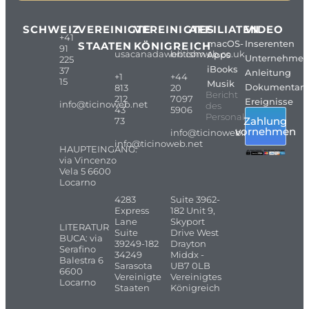
SCHWEIZ
VEREINIGTE
VEREINIGTES
AFFILIATEN
VIDEO
+41
macOS-
Inserenten
STAATEN
KÖNIGREICH
91
usacanadaweb.com
britishweb.co.uk
Apps
Unternehme
225
iBooks
37
Anleitung
+1
+44
15
Musik
Dokumentarf
813
20
Bericht
212
7097
Ereignisse
info@ticinoweb.net
des
43
5906
Personals
Zahlung
73
vornehmen
info@ticinoweb.net
info@ticinoweb.net
HAUPTEINGANG:
via Vincenzo
Vela 5 6600
Locarno
4283
Suite 3962-
Express
182 Unit 9,
Lane
Skyport
LITERATUR
Suite
Drive West
BUCA: via
39249-182
Drayton
Serafino
34249
Middx -
Balestra 6
Sarasota
UB7 0LB
6600
Vereinigte
Vereinigtes
Locarno
Staaten
Königreich