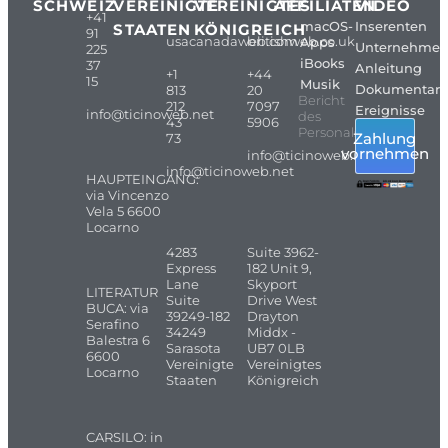
SCHWEIZ
VEREINIGTE
VEREINIGTES
AFFILIATEN
VIDEO
+41
macOS-
Inserenten
STAATEN
KÖNIGREICH
91
usacanadaweb.com
britishweb.co.uk
Apps
Unternehme
225
iBooks
37
Anleitung
+1
+44
15
Musik
Dokumentarf
813
20
Bericht
212
7097
Ereignisse
info@ticinoweb.net
des
43
5906
Personals
Zahlung
73
vornehmen
info@ticinoweb.net
info@ticinoweb.net
HAUPTEINGANG:
via Vincenzo
Vela 5 6600
Locarno
4283
Suite 3962-
Express
182 Unit 9,
Lane
Skyport
LITERATUR
Suite
Drive West
BUCA: via
39249-182
Drayton
Serafino
34249
Middx -
Balestra 6
Sarasota
UB7 0LB
6600
Vereinigte
Vereinigtes
Locarno
Staaten
Königreich
CARSILO: in