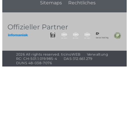
Sitemaps
Rechtliches
Offizieller Partner
2026 All rights reserved. ticinoWEB
Verwaltung
RC: CH-501.1.019.985-4
DAS-312.661.279
DUNS 48-038-7076