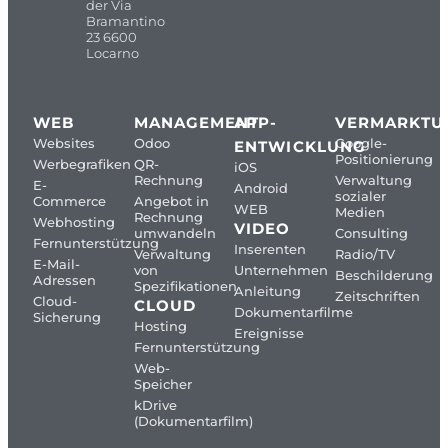
der Via
Bramantino
23 6600
Locarno
WEB
MANAGEMENT
APP-
VERMARKTU
Websites
Odoo
Google-
ENTWICKLUNG
Positionierung
Werbegrafiken
QR-
iOS
Rechnung
Verwaltung
E-
Android
sozialer
Commerce
Angebot in
WEB
Medien
Rechnung
Webhosting
VIDEO
umwandeln
Consulting
Fernunterstützung
Inserenten
Verwaltung
Radio/TV
E-Mail-
von
Unternehmen
Beschilderung
Adressen
Spezifikationen
Anleitung
Zeitschriften
Cloud-
CLOUD
Dokumentarfilme
Sicherung
Hosting
Ereignisse
Fernunterstützung
Web-
Speicher
kDrive
(Dokumentarfilm)