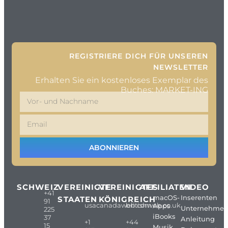
REGISTRIERE DICH FÜR UNSEREN
NEWSLETTER
Erhalten Sie ein kostenloses Exemplar des
Buches: MARKET-ING
ABONNIEREN
SCHWEIZ
VEREINIGTE
VEREINIGTES
AFFILIATEN
VIDEO
+41
macOS-
Inserenten
STAATEN
KÖNIGREICH
91
usacanadaweb.com
britishweb.co.uk
Apps
Unternehme
225
iBooks
37
Anleitung
+1
+44
15
Musik