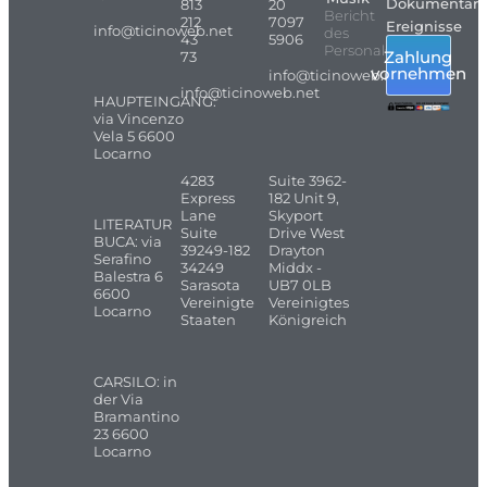
Dokumentarf
813
20
Bericht
212
7097
Ereignisse
info@ticinoweb.net
des
43
5906
Personals
Zahlung
73
vornehmen
info@ticinoweb.net
info@ticinoweb.net
HAUPTEINGANG:
via Vincenzo
Vela 5 6600
Locarno
4283
Suite 3962-
Express
182 Unit 9,
Lane
Skyport
LITERATUR
Suite
Drive West
BUCA: via
39249-182
Drayton
Serafino
34249
Middx -
Balestra 6
Sarasota
UB7 0LB
6600
Vereinigte
Vereinigtes
Locarno
Staaten
Königreich
CARSILO: in
der Via
Bramantino
23 6600
Locarno