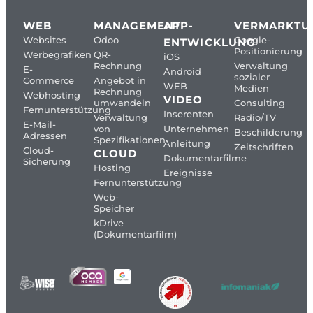
WEB
MANAGEMENT
APP-
VERMARKTU
Websites
Odoo
Google-
ENTWICKLUNG
Positionierung
Werbegrafiken
QR-
iOS
Rechnung
Verwaltung
E-
Android
sozialer
Commerce
Angebot in
WEB
Medien
Rechnung
Webhosting
VIDEO
umwandeln
Consulting
Fernunterstützung
Inserenten
Verwaltung
Radio/TV
E-Mail-
von
Unternehmen
Beschilderung
Adressen
Spezifikationen
Anleitung
Zeitschriften
Cloud-
CLOUD
Dokumentarfilme
Sicherung
Hosting
Ereignisse
Fernunterstützung
Web-
Speicher
kDrive
(Dokumentarfilm)