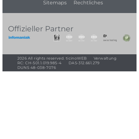
Sitemaps
Rechtliches
Offizieller Partner
2026 All rights reserved. ticinoWEB
Verwaltung
RC: CH-501.1.019.985-4
DAS-312.661.279
DUNS 48-038-7076