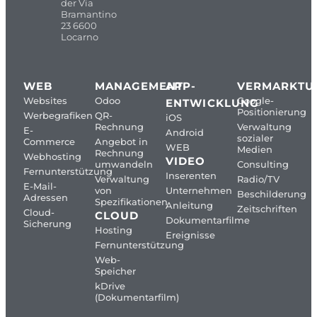
der Via
Bramantino
23 6600
Locarno
WEB
MANAGEMENT
APP-
VERMARKTU
Websites
Odoo
Google-
ENTWICKLUNG
Positionierung
Werbegrafiken
QR-
iOS
Rechnung
Verwaltung
E-
Android
sozialer
Commerce
Angebot in
WEB
Medien
Rechnung
Webhosting
VIDEO
umwandeln
Consulting
Fernunterstützung
Inserenten
Verwaltung
Radio/TV
E-Mail-
von
Unternehmen
Beschilderung
Adressen
Spezifikationen
Anleitung
Zeitschriften
Cloud-
CLOUD
Dokumentarfilme
Sicherung
Hosting
Ereignisse
Fernunterstützung
Web-
Speicher
kDrive
(Dokumentarfilm)