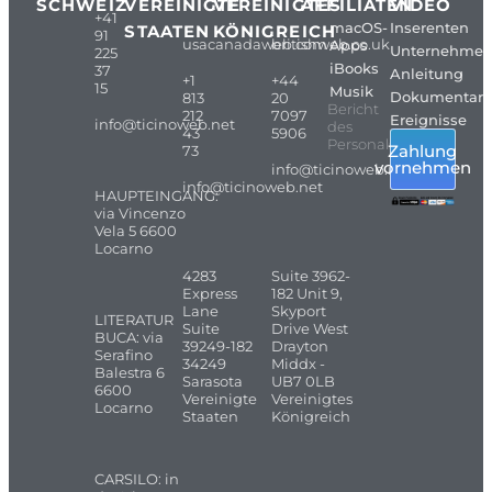
SCHWEIZ
VEREINIGTE
VEREINIGTES
AFFILIATEN
VIDEO
+41
macOS-
Inserenten
STAATEN
KÖNIGREICH
91
usacanadaweb.com
britishweb.co.uk
Apps
Unternehme
225
iBooks
37
Anleitung
+1
+44
15
Musik
Dokumentarf
813
20
Bericht
212
7097
Ereignisse
info@ticinoweb.net
des
43
5906
Personals
Zahlung
73
vornehmen
info@ticinoweb.net
info@ticinoweb.net
HAUPTEINGANG:
via Vincenzo
Vela 5 6600
Locarno
4283
Suite 3962-
Express
182 Unit 9,
Lane
Skyport
LITERATUR
Suite
Drive West
BUCA: via
39249-182
Drayton
Serafino
34249
Middx -
Balestra 6
Sarasota
UB7 0LB
6600
Vereinigte
Vereinigtes
Locarno
Staaten
Königreich
CARSILO: in