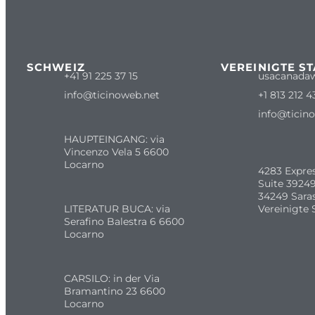
SCHWEIZ
VEREINIGTE S
+41 91 225 37 15
usacanada
info@ticinoweb.net
+1 813 212 4
info@ticin
HAUPTEINGANG: via
Vincenzo Vela 5 6600
Locarno
4283 Expre
Suite 39249
34249 Sara
LITERATUR BUCA: via
Vereinigte 
Serafino Balestra 6 6600
Locarno
CARSILO: in der Via
Bramantino 23 6600
Locarno