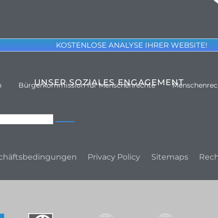
KOSTENLOSE ANALYSE IHRER WEBSITE!
UNSER SOZIALES ENGAGEMENT
n
Bürgerkommission für Menschenrechte
Menschenrec
chäftsbedingungen
Privacy Policy
Sitemaps
Rech