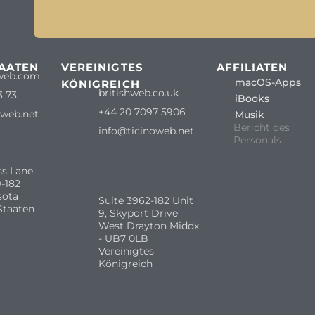
TAATEN
VEREINIGTES
AFFILIATEN
web.com
macOS-Apps
KÖNIGREICH
britishweb.co.uk
3 73
iBooks
+44 20 7097 5906
oweb.net
Musik
Bericht des
info@ticinoweb.net
Personals
ss Lane
-182
sota
Suite 3962-182 Unit
Staaten
9, Skyport Drive
West Drayton Middx
- UB7 0LB
Vereinigtes
Königreich