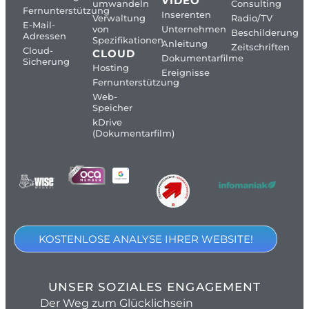
VIDEO
umwandeln
Consulting
Fernunterstützung
Inserenten
Verwaltung
Radio/TV
E-Mail-
von
Unternehmen
Beschilderung
Adressen
Spezifikationen
Anleitung
Zeitschriften
Cloud-
CLOUD
Dokumentarfilme
Sicherung
Hosting
Ereignisse
Fernunterstützung
Web-
Speicher
kDrive
(Dokumentarfilm)
KOSTENLOSE ANALYSE IHRER WEBSITE!
UNSER SOZIALES ENGAGEMENT
Der Weg zum Glücklichsein