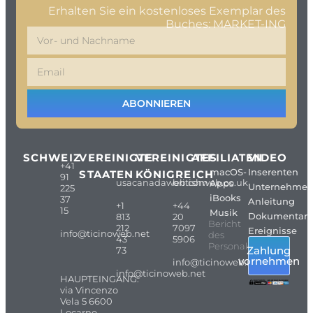
Erhalten Sie ein kostenloses Exemplar des
Buches: MARKET-ING
ABONNIEREN
SCHWEIZ
VEREINIGTE
VEREINIGTES
AFFILIATEN
VIDEO
+41
macOS-
Inserenten
STAATEN
KÖNIGREICH
91
usacanadaweb.com
britishweb.co.uk
Apps
Unternehme
225
iBooks
37
Anleitung
+1
+44
15
Musik
Dokumentarf
813
20
Bericht
212
7097
Ereignisse
info@ticinoweb.net
des
43
5906
Personals
Zahlung
73
vornehmen
info@ticinoweb.net
info@ticinoweb.net
HAUPTEINGANG:
via Vincenzo
Vela 5 6600
Locarno