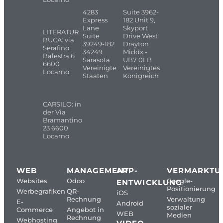
4283
Suite 3962-
Express
182 Unit 9,
Lane
Skyport
LITERATUR
Suite
Drive West
BUCA: via
39249-182
Drayton
Serafino
34249
Middx -
Balestra 6
Sarasota
UB7 0LB
6600
Vereinigte
Vereinigtes
Locarno
Staaten
Königreich
CARSILO: in
der Via
Bramantino
23 6600
Locarno
WEB
MANAGEMENT
APP-
VERMARKTU
Websites
Odoo
Google-
ENTWICKLUNG
Positionierung
Werbegrafiken
QR-
iOS
Rechnung
Verwaltung
E-
Android
sozialer
Commerce
Angebot in
WEB
Medien
Rechnung
Webhosting