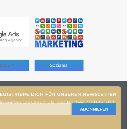
O/SEM
Soziales
EGISTRIERE DICH FÜR UNSEREN NEWSLETTER
ein kostenloses Exemplar des Buches: MARKET-ING
ABONNIEREN