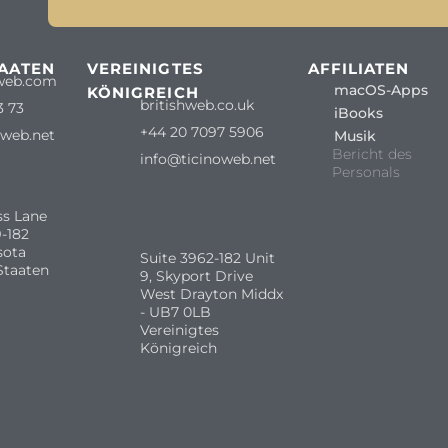
TAATEN
VEREINIGTES
AFFILIATEN
web.com
macOS-Apps
KÖNIGREICH
britishweb.co.uk
3 73
iBooks
+44 20 7097 5906
oweb.net
Musik
Bericht des
info@ticinoweb.net
Personals
ss Lane
-182
sota
Suite 3962-182 Unit
Staaten
9, Skyport Drive
West Drayton Middx
- UB7 0LB
Vereinigtes
Königreich