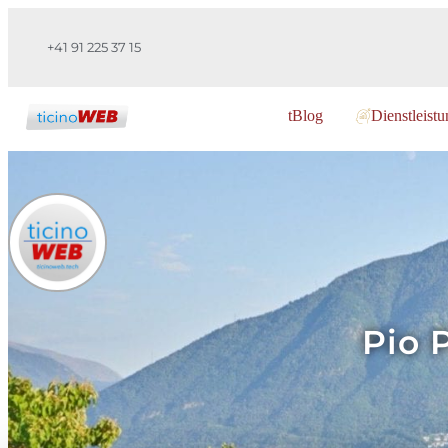
+41 91 225 37 15
tBlog
Dienstleist
Pio 