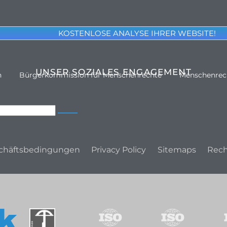
KOSTENLOSE ANALYSE IHRER WEBSITE!
UNSER SOZIALES ENGAGEMENT
n
Bürgerkommission für Menschenrechte
Menschenrec
chäftsbedingungen
Privacy Policy
Sitemaps
Rech