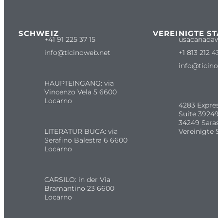
SCHWEIZ
VEREINIGTE S
+41 91 225 37 15
usacanada
info@ticinoweb.net
+1 813 212 4
info@ticin
HAUPTEINGANG: via
Vincenzo Vela 5 6600
Locarno
4283 Expre
Suite 39249
34249 Sara
LITERATUR BUCA: via
Vereinigte 
Serafino Balestra 6 6600
Locarno
CARSILO: in der Via
Bramantino 23 6600
Locarno