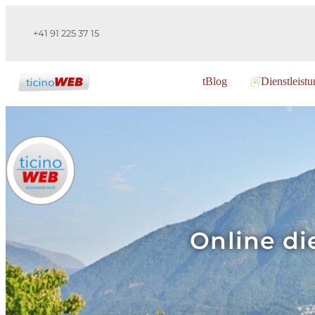
+41 91 225 37 15
tBlog
Dienstleist
Online di