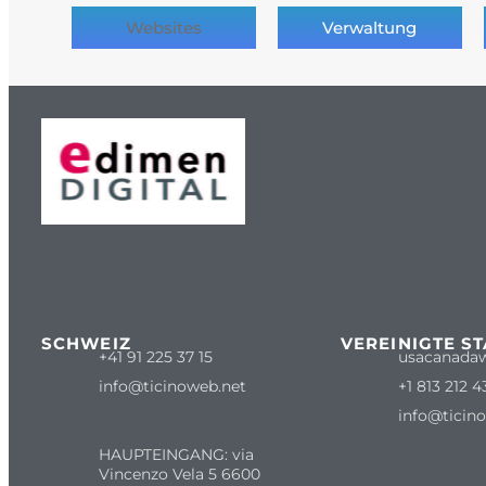
Websites
Verwaltung
SCHWEIZ
VEREINIGTE S
+41 91 225 37 15
usacanada
info@ticinoweb.net
+1 813 212 4
info@ticin
HAUPTEINGANG: via
Vincenzo Vela 5 6600