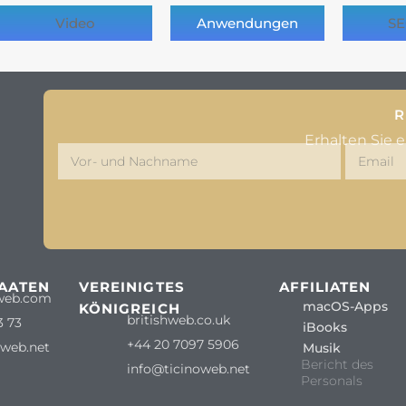
Video
Anwendungen
SE
R
Erhalten Sie 
TAATEN
VEREINIGTES
AFFILIATEN
web.com
macOS-Apps
KÖNIGREICH
britishweb.co.uk
3 73
iBooks
+44 20 7097 5906
oweb.net
Musik
Bericht des
info@ticinoweb.net
Personals