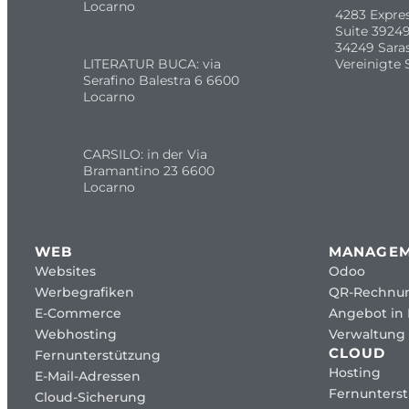
Locarno
4283 Expre
Suite 39249
34249 Sara
LITERATUR BUCA: via
Vereinigte 
Serafino Balestra 6 6600
Locarno
CARSILO: in der Via
Bramantino 23 6600
Locarno
WEB
MANAGE
Websites
Odoo
Werbegrafiken
QR-Rechnu
E-Commerce
Angebot in
Webhosting
Verwaltung 
CLOUD
Fernunterstützung
Hosting
E-Mail-Adressen
Fernunters
Cloud-Sicherung