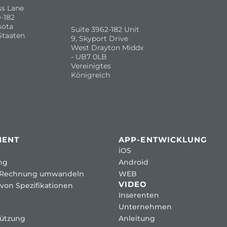
ss Lane
-182
sota
Suite 3962-182 Unit
Staaten
9, Skyport Drive
West Drayton Middx
- UB7 0LB
Vereinigtes
Königreich
MENT
APP-ENTWICKLUNG
iOS
ng
Android
 Rechnung umwandeln
WEB
VIDEO
von Spezifikationen
Inserenten
Unternehmen
tützung
Anleitung