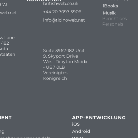
britishweb.co.uk
3 73
iBooks
+44 20 7097 5906
oweb.net
Musik
Bericht des
info@ticinoweb.net
Personals
ss Lane
-182
sota
Suite 3962-182 Unit
Staaten
9, Skyport Drive
West Drayton Middx
- UB7 0LB
Vereinigtes
Königreich
MENT
APP-ENTWICKLUNG
iOS
ng
Android