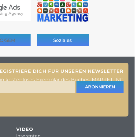
O/SEM
Soziales
EGISTRIERE DICH FÜR UNSEREN NEWSLETTER
ein kostenloses Exemplar des Buches: MARKET-ING
ABONNIEREN
VIDEO
Inserenten