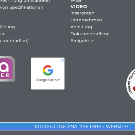
 Rechnung umwandeln
WEB
VIDEO
von Spezifikationen
Inserenten
Unternehmen
tützung
Anleitung
er
Dokumentarfilme
umentarfilm)
Ereignisse
KOSTENLOSE ANALYSE IHRER WEBSITE!