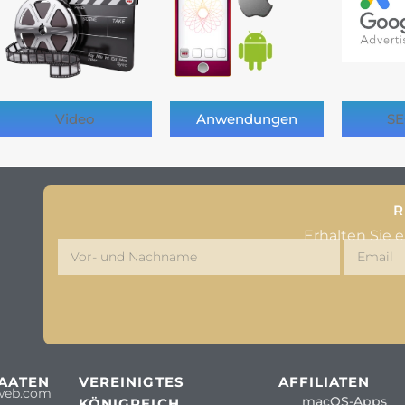
Video
Anwendungen
SE
R
Erhalten Sie 
TAATEN
VEREINIGTES
AFFILIATEN
web.com
macOS-Apps
KÖNIGREICH