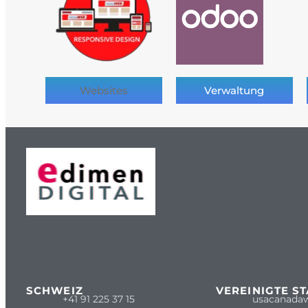
Websites
Verwaltung
SCHWEIZ
VEREINIGTE S
+41 91 225 37 15
usacanada