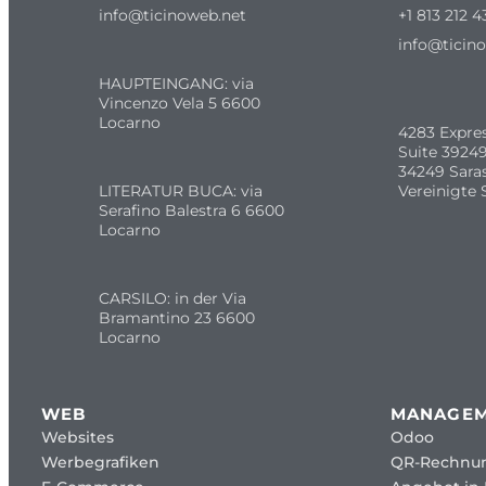
info@ticinoweb.net
+1 813 212 4
info@ticin
HAUPTEINGANG: via
Vincenzo Vela 5 6600
Locarno
4283 Expre
Suite 39249
34249 Sara
LITERATUR BUCA: via
Vereinigte 
Serafino Balestra 6 6600
Locarno
CARSILO: in der Via
Bramantino 23 6600
Locarno
WEB
MANAGE
Websites
Odoo
Werbegrafiken
QR-Rechnu