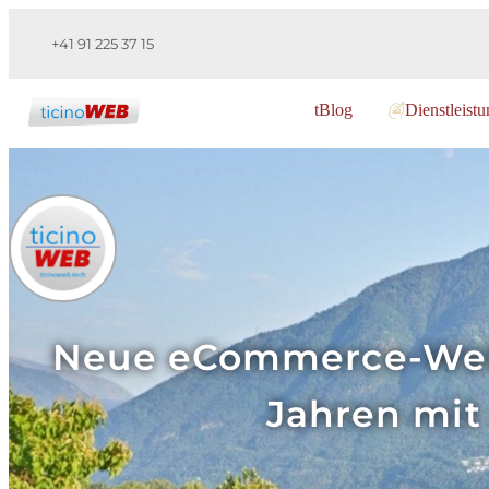
+41 91 225 37 15
tBlog
Dienstleist
Neue eCommerce-Websi
Jahren mit 